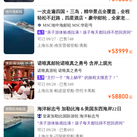
一次走遍四国 + 三岛，精华景点全覆盖，全程
地中海航线
轻松不赶路，四星酒店 + 豪华邮轮，全家老少
皆宜，深度度假。
MSC地中海邮轮 MSC华彩号
4.1
“亲子游体验感拉满！孩子每天都玩得不想回房间”
可订 09/27
已售748
上海出发-南安普顿登船/离船
53999
￥
起
诺唯真邮轮诺唯真之勇号 含岸上观光
澳新/南太平洋航线
诺唯真游轮 诺唯真之勇号
3.9
“主打一个 “海上躺平” 的旅程太惬意了！”
可订 09/28
已售349
上海出发-帕皮提登船-劳托卡离船
58800
￥
起
海洋标志号 加勒比海＆美国东西海岸22日
加勒比海航线
皇家加勒比国际游轮 海洋标志号
“亲子游体验感拉满！孩子每天都玩得不想回房间”
可订 09/28
已售693
上海出发-迈阿密登船/离船