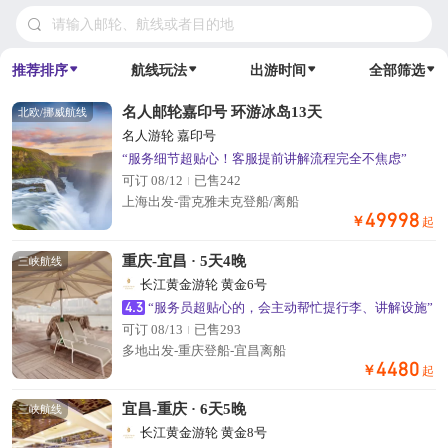
请输入邮轮、航线或者目的地
推荐排序
航线玩法
出游时间
全部筛选
名人邮轮嘉印号 环游冰岛13天
北欧/挪威航线
名人游轮 嘉印号
“服务细节超贴心！客服提前讲解流程完全不焦虑”
可订 08/12
已售242
上海出发-雷克雅未克登船/离船
49998
￥
起
重庆-宜昌 · 5天4晚
三峡航线
长江黄金游轮 黄金6号
4.3
“服务员超贴心的，会主动帮忙提行李、讲解设施”
可订 08/13
已售293
多地出发-重庆登船-宜昌离船
4480
￥
起
宜昌-重庆 · 6天5晚
三峡航线
长江黄金游轮 黄金8号