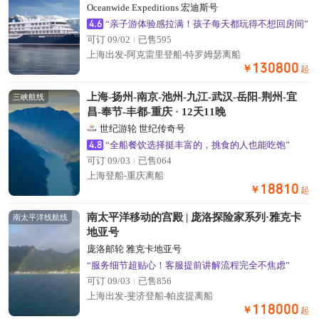
Oceanwide Expeditions 宏迪斯号
4.6
“亲子游体验感拉满！孩子每天都玩得不想回房间”
可订 09/02
已售595
上海出发-阿克雷里登船-特罗姆瑟离船
130800
￥
起
上海-扬州-南京-池州-九江-武汉-岳阳-荆州-宜
三峡航线
昌-奉节-丰都-重庆 · 12天11晚
世纪游轮 世纪传奇号
4.8
“全船餐饮选择挺丰富的，挑食的人也能吃饱”
可订 09/03
已售064
上海登船-重庆离船
18810
￥
起
南太平洋移动的宫殿 | 庞洛探险家系列·雅克卡
南太平洋线航线
地亚号
庞洛邮轮 雅克卡地亚号
“服务细节超贴心！客服提前讲解流程完全不焦虑”
可订 09/03
已售856
上海出发-斐济登船-帕皮提离船
118000
￥
起