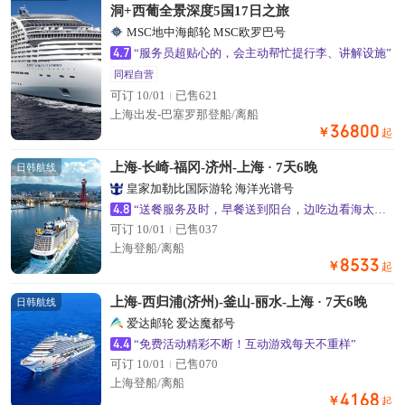
洞+西葡全景深度5国17日之旅
MSC地中海邮轮 MSC欧罗巴号
4.7
“服务员超贴心的，会主动帮忙提行李、讲解设施”
同程自营
可订 10/01
已售621
上海出发-巴塞罗那登船/离船
36800
￥
起
上海-长崎-福冈-济州-上海 · 7天6晚
日韩航线
皇家加勒比国际游轮 海洋光谱号
4.8
“送餐服务及时，早餐送到阳台，边吃边看海太舒服了”
可订 10/01
已售037
上海登船/离船
8533
￥
起
上海-西归浦(济州)-釜山-丽水-上海 · 7天6晚
日韩航线
爱达邮轮 爱达魔都号
4.4
“免费活动精彩不断！互动游戏每天不重样”
可订 10/01
已售070
上海登船/离船
4168
￥
起