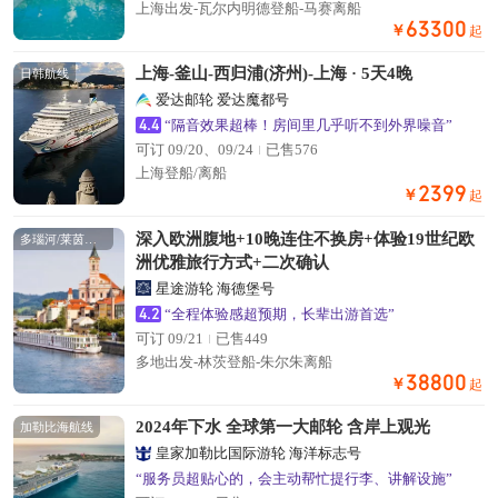
上海出发-瓦尔内明德登船-马赛离船
63300
￥
起
上海-釜山-西归浦(济州)-上海 · 5天4晚
日韩航线
爱达邮轮 爱达魔都号
4.4
“隔音效果超棒！房间里几乎听不到外界噪音”
可订 09/20、09/24
已售576
上海登船/离船
2399
￥
起
深入欧洲腹地+10晚连住不换房+体验19世纪欧
多瑙河/莱茵河航线
洲优雅旅行方式+二次确认
星途游轮 海德堡号
4.2
“全程体验感超预期，长辈出游首选”
可订 09/21
已售449
多地出发-林茨登船-朱尔朱离船
38800
￥
起
2024年下水 全球第一大邮轮 含岸上观光
加勒比海航线
皇家加勒比国际游轮 海洋标志号
“服务员超贴心的，会主动帮忙提行李、讲解设施”