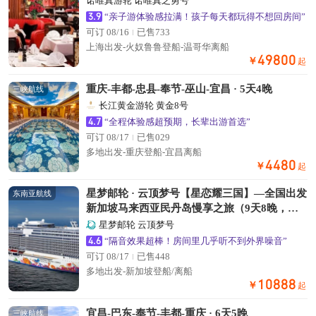
诺唯真游轮 诺唯真之勇号
3.9
“亲子游体验感拉满！孩子每天都玩得不想回房间”
可订 08/16
已售733
上海出发-火奴鲁鲁登船-温哥华离船
49800
￥
起
重庆-丰都-忠县-奉节-巫山-宜昌 · 5天4晚
三峡航线
长江黄金游轮 黄金8号
4.7
“全程体验感超预期，长辈出游首选”
可订 08/17
已售029
多地出发-重庆登船-宜昌离船
4480
￥
起
星梦邮轮 · 云顶梦号【星恋耀三国】—全国出发
东南亚航线
新加坡马来西亚民丹岛慢享之旅（9天8晚，一
次航行，三国风情）
星梦邮轮 云顶梦号
4.6
“隔音效果超棒！房间里几乎听不到外界噪音”
可订 08/17
已售448
多地出发-新加坡登船/离船
10888
￥
起
宜昌-巴东-奉节-丰都-重庆 · 6天5晚
三峡航线