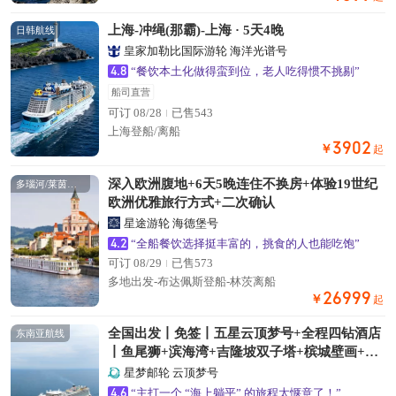
上海-冲绳(那霸)-上海 · 5天4晚
日韩航线
皇家加勒比国际游轮 海洋光谱号
4.8
“餐饮本土化做得蛮到位，老人吃得惯不挑剔”
船司直营
可订 08/28
已售543
上海登船/离船
3902
￥
起
深入欧洲腹地+6天5晚连住不换房+体验19世纪
多瑙河/莱茵河航线
欧洲优雅旅行方式+二次确认
星途游轮 海德堡号
4.2
“全船餐饮选择挺丰富的，挑食的人也能吃饱”
可订 08/29
已售573
多地出发-布达佩斯登船-林茨离船
26999
￥
起
全国出发丨免签丨五星云顶梦号+全程四钻酒店
东南亚航线
丨鱼尾狮+滨海湾+吉隆坡双子塔+槟城壁画+娘
惹美食+民丹岛红树林+黄金沙丘蓝丨赠岸上游
星梦邮轮 云顶梦号
+海景下午茶
4.6
“主打一个 “海上躺平” 的旅程太惬意了！”