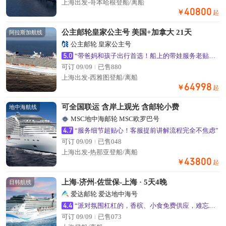
上海出发-哥本哈根登船/离船
40800
￥
起
公主邮轮皇家公主号 美国+加拿大 21天
阿拉斯加航线
公主邮轮 皇家公主号
5.0
“带爸妈和孩子出行首选！船上的带娃服务老贴心了”
可订 09/09
已售880
上海出发-西雅图登船/离船
64998
￥
起
可全国联运 含岸上观光 含邮轮小费
地中海航线
MSC地中海邮轮 MSC欧罗巴号
4.7
“服务细节超贴心！客服提前讲解流程完全不焦虑”
可订 09/09
已售048
上海出发-热那亚登船/离船
43800
￥
起
上海-济州-佐世保-上海 · 5天4晚
日韩航线
爱达邮轮 爱达地中海号
4.4
“派对氛围杠杠的，香槟、小食免费供应，难忘的海上不眠夜”
可订 09/09
已售073