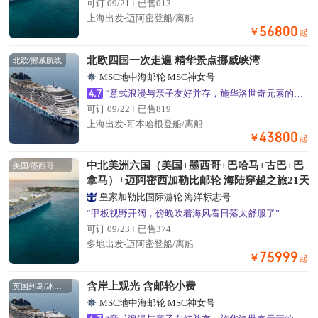
可订 09/21
已售013
上海出发-迈阿密登船/离船
56800
￥
起
北欧四国一次走遍 精华景点挪威峡湾
北欧/挪威航线
MSC地中海邮轮 MSC神女号
4.7
“意式浪漫与亲子友好并存，施华洛世奇元素的公共区域超出片”
可订 09/22
已售819
上海出发-哥本哈根登船/离船
43800
￥
起
中北美洲六国（美国+墨西哥+巴哈马+古巴+巴
美国/墨西哥航线
拿马）+迈阿密西加勒比邮轮 海陆穿越之旅21天
皇家加勒比国际游轮 海洋标志号
“甲板视野开阔，傍晚吹着海风看日落太舒服了”
可订 09/23
已售374
多地出发-迈阿密登船/离船
75999
￥
起
含岸上观光 含邮轮小费
英国列岛/冰岛航线
MSC地中海邮轮 MSC神女号