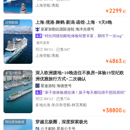
上海登船/离船
2299
￥
起
上海-境港-舞鹤-新潟-函馆-上海 · 9天8晚
日韩航线
皇家加勒比国际游轮 海洋光谱号
4.8
“对比同级别邮轮体验却更丰富，期待下一次ing”
船司直营
可订 09/11
已售347
上海登船/离船
4863
￥
起
深入欧洲腹地+10晚连住不换房+体验19世纪欧
多瑙河航线
洲优雅旅行方式+二次确认
星途游轮 海德堡号
4.2
“亲子游体验感拉满！孩子每天都玩得不想回房间”
可订 09/12
已售756
多地出发-朱尔朱登船-林茨离船
38800
￥
起
穿越北极圈，深度探索极光
阿拉斯加航线
公主邮轮 星辰公主号