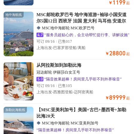
1199
￥
起
MSC邮轮欧罗巴号 地中海巡游+袖珍小国安道
地中海航线
尔5国12日 西班牙 法国 意大利 马耳他 安道尔
MSC地中海邮轮 MSC欧罗巴号
4.7
“服务员超贴心的，会主动帮忙提行李、讲解设施”
可订 09/16
已售017
上海出发-巴塞罗那登船/离船
28800
￥
起
从阿拉斯加到加勒比海
环球航线
冠达邮轮 伊丽莎白女王号
5.0
“隔音效果超棒！房间里几乎听不到外界噪音”
可订 09/16
已售105
上海出发-西雅图登船-迈阿密离船
89999
￥
起
【MSC亚美利加号】美国+古巴+墨西哥+加勒
加勒比海航线
比海20天
MSC地中海邮轮 MSC亚美利加号
“隔音效果超棒！房间里几乎听不到外界噪音”