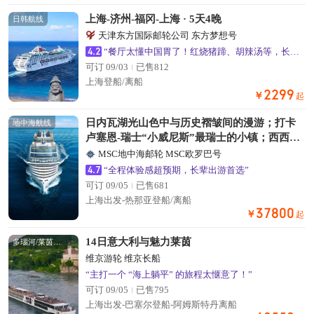
上海-济州-福冈-上海 · 5天4晚
日韩航线
天津东方国际邮轮公司 东方梦想号
4.2
“餐厅太懂中国胃了！红烧猪蹄、胡辣汤等，长辈吃得超满意”
可订 09/03
已售812
上海登船/离船
2299
￥
起
日内瓦湖光山色中与历史褶皱间的漫游；打卡
地中海航线
卢塞恩-瑞士“小威尼斯”最瑞士的小镇；西西里
岛，寻找历史遗迹、听黑手党传说，这里融合
MSC地中海邮轮 MSC欧罗巴号
了多元文化的瑰宝
4.7
“全程体验感超预期，长辈出游首选”
可订 09/05
已售681
上海出发-热那亚登船/离船
37800
￥
起
14日意大利与魅力莱茵
多瑙河/莱茵河航线
维京游轮 维京长船
“主打一个 “海上躺平” 的旅程太惬意了！”
可订 09/05
已售795
上海出发-巴塞尔登船-阿姆斯特丹离船