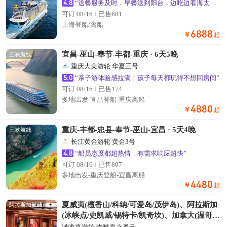
4.8
“送餐服务及时，早餐送到阳台，边吃边看海太舒服了”
可订 08/16
已售681
上海登船/离船
6888
￥
起
宜昌-巫山-奉节-丰都-重庆 · 6天5晚
三峡航线
重庆大美游轮 华夏三号
5.0
“亲子游体验感拉满！孩子每天都玩得不想回房间”
可订 08/16
已售174
多地出发-宜昌登船-重庆离船
4880
￥
起
重庆-丰都-忠县-奉节-巫山-宜昌 · 5天4晚
三峡航线
长江黄金游轮 黄金3号
4.8
“船员态度都超热情，有需求响应超快”
可订 08/16
已售807
多地出发-重庆登船-宜昌离船
4480
￥
起
夏威夷(檀香山/科纳/可爱岛/茂伊岛)、阿拉斯加
阿拉斯加航线
(冰峡点/史凯威/锡特卡/凯奇坎)、加拿大(温哥
华)