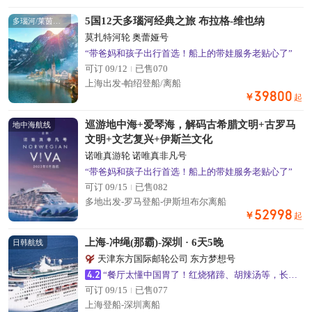
5国12天多瑙河经典之旅 布拉格-维也纳
多瑙河/莱茵河航线
莫扎特河轮 奥蕾娅号
“带爸妈和孩子出行首选！船上的带娃服务老贴心了”
可订 09/12
已售070
上海出发-帕绍登船/离船
39800
￥
起
巡游地中海+爱琴海，解码古希腊文明+古罗马
地中海航线
文明+文艺复兴+伊斯兰文化
诺唯真游轮 诺唯真非凡号
“带爸妈和孩子出行首选！船上的带娃服务老贴心了”
可订 09/15
已售082
多地出发-罗马登船-伊斯坦布尔离船
52998
￥
起
上海-冲绳(那霸)-深圳 · 6天5晚
日韩航线
天津东方国际邮轮公司 东方梦想号
4.2
“餐厅太懂中国胃了！红烧猪蹄、胡辣汤等，长辈吃得超满意”
可订 09/15
已售077
上海登船-深圳离船