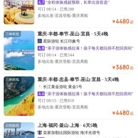
4.7
“全程体验感超预期，长辈出游首选”
可订 08/14
已售288
多地出发-宜昌登船-重庆离船
4480
￥
起
重庆-丰都-奉节-巫山-宜昌 · 5天4晚
三峡航线
星际游轮 长江印象号
4.8
“亲子游体验感拉满！孩子每天都玩得不想回房间”
可订 08/14
已售544
多地出发-重庆登船-宜昌离船
3680
￥
起
重庆-丰都-忠县-奉节-巫山-宜昌 · 5天4晚
三峡航线
长江黄金游轮 黄金5号
4.6
“亲子游体验感拉满！孩子每天都玩得不想回房间”
可订 08/15
已售810
多地出发-重庆登船-宜昌离船
4480
￥
起
上海-福冈-釜山-上海 · 6天5晚
日韩航线
皇家加勒比国际游轮 海洋光谱号