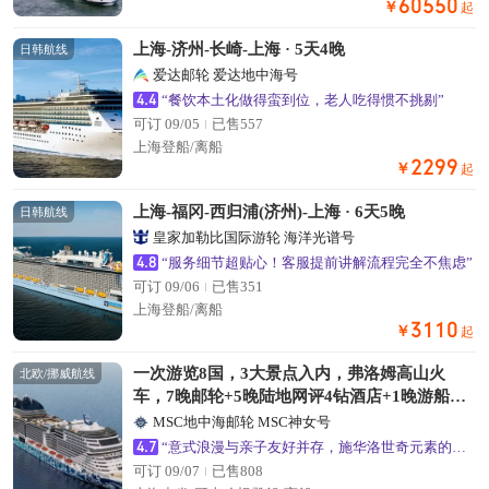
60550
￥
起
上海-济州-长崎-上海 · 5天4晚
日韩航线
爱达邮轮 爱达地中海号
4.4
“餐饮本土化做得蛮到位，老人吃得惯不挑剔”
可订 09/05
已售557
上海登船/离船
2299
￥
起
上海-福冈-西归浦(济州)-上海 · 6天5晚
日韩航线
皇家加勒比国际游轮 海洋光谱号
4.8
“服务细节超贴心！客服提前讲解流程完全不焦虑”
可订 09/06
已售351
上海登船/离船
3110
￥
起
一次游览8国，3大景点入内，弗洛姆高山火
北欧/挪威航线
车，7晚邮轮+5晚陆地网评4钻酒店+1晚游船海
景房
MSC地中海邮轮 MSC神女号
4.7
“意式浪漫与亲子友好并存，施华洛世奇元素的公共区域超出片”
可订 09/07
已售808