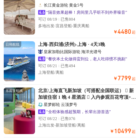
长江黄金游轮 黄金5号
4.6
“隔音效果超棒！房间里几乎听不到外界噪音”
可订 08/19
已售804
多地出发-宜昌登船-重庆离船
4480
￥
起
上海-西归浦(济州)-上海 · 4天3晚
日韩航线
皇家加勒比国际游轮 海洋光谱号
4.8
“餐饮本土化做得蛮到位，老人吃得惯不挑剔”
可订 08/21
已售494
上海登船/离船
7799
￥
起
北京/上海直飞新加坡（可搭配全国联运）  新
东南亚航线
加坡住宿 1 晚 4 星酒店  入内参观百花穹顶+云
雾森林
星梦邮轮 云顶梦号
4.6
“全程体验感超预期，长辈出游首选”
可订 08/22
已售076
上海出发-新加坡登船/离船
10499
￥
起