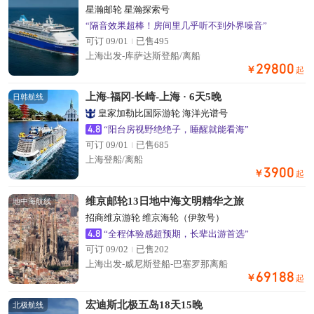
星瀚邮轮 星瀚探索号
“隔音效果超棒！房间里几乎听不到外界噪音”
可订 09/01
已售495
上海出发-库萨达斯登船/离船
29800
￥
起
上海-福冈-长崎-上海 · 6天5晚
日韩航线
皇家加勒比国际游轮 海洋光谱号
4.8
“阳台房视野绝绝子，睡醒就能看海”
可订 09/01
已售685
上海登船/离船
3900
￥
起
维京邮轮13日地中海文明精华之旅
地中海航线
招商维京游轮 维京海轮（伊敦号）
4.8
“全程体验感超预期，长辈出游首选”
可订 09/02
已售202
上海出发-威尼斯登船-巴塞罗那离船
69188
￥
起
宏迪斯北极五岛18天15晚
北极航线