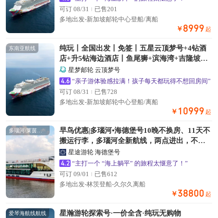
可订 08/31
已售201
多地出发-新加坡邮轮中心登船/离船
8999
￥
起
纯玩丨全国出发丨免签丨五星云顶梦号+4钻酒
东南亚航线
店+升5钻海边酒店丨鱼尾狮+滨海湾+吉隆坡双
子塔+槟城壁画+红树林+黄金沙丘丨赠岸上游
星梦邮轮 云顶梦号
+海景下午茶
4.6
“亲子游体验感拉满！孩子每天都玩得不想回房间”
可订 08/31
已售728
多地出发-新加坡邮轮中心登船/离船
10999
￥
起
早鸟优惠|多瑙河•海德堡号10晚不换房、11天不
多瑙河/莱茵河航线
搬运行李，多瑙河全新航线，两点进出，不走
回头路
星途游轮 海德堡号
4.2
“主打一个 “海上躺平” 的旅程太惬意了！”
可订 09/01
已售612
多地出发-林茨登船-久尔久离船
38800
￥
起
星瀚游轮探索号·一价全含·纯玩无购物
爱琴海航线航线