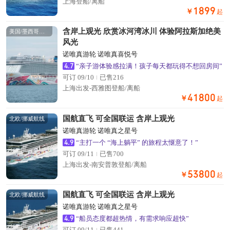
上海登船/离船
1899
￥
起
含岸上观光 欣赏冰河湾冰川 体验阿拉斯加绝美
美国/墨西哥航线
风光
诺唯真游轮 诺唯真喜悦号
4.7
“亲子游体验感拉满！孩子每天都玩得不想回房间”
可订 09/10
已售216
上海出发-西雅图登船/离船
41800
￥
起
国航直飞 可全国联运 含岸上观光
北欧/挪威航线
诺唯真游轮 诺唯真之星号
4.9
“主打一个 “海上躺平” 的旅程太惬意了！”
可订 09/11
已售700
上海出发-南安普敦登船/离船
53800
￥
起
国航直飞 可全国联运 含岸上观光
北欧/挪威航线
诺唯真游轮 诺唯真之星号
4.9
“船员态度都超热情，有需求响应超快”
可订 09/11
已售441