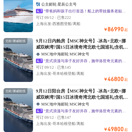
公主邮轮 星辰公主号
4.7
“带爸妈和孩子出行首选！船上的带娃服务老贴心了”
可订 09/12
已售222
上海出发-西雅图登船/离船
86990
￥
起
9月12日内舱房【MSC神女号】-冰岛+北欧+挪
北欧/挪威航线
威双峡湾7国15日冰境奇湾北欧七国巡礼|含机
票|含港口岸上观光
MSC地中海邮轮 MSC神女号
4.7
“意式浪漫与亲子友好并存，施华洛世奇元素的公共区域超出片”
可订 09/12
已售145
上海出发-哥本哈根登船/离船
46800
￥
起
9月12日阳台房【MSC神女号】-冰岛+北欧+挪
北欧/挪威航线
威双峡湾7国15日冰境奇湾北欧七国巡礼|含机
票|含港口岸上观光
MSC地中海邮轮 MSC神女号
4.7
“意式浪漫与亲子友好并存，施华洛世奇元素的公共区域超出片”
可订 09/12
已售147
上海出发-哥本哈根登船/离船
49800
￥
起