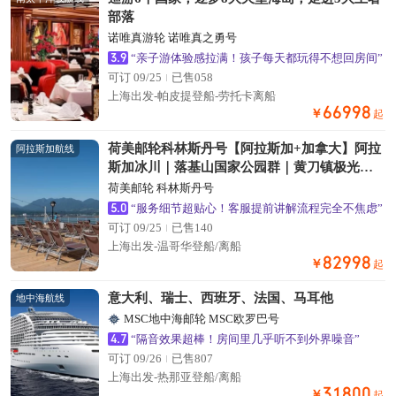
部落
诺唯真游轮 诺唯真之勇号
3.9
“亲子游体验感拉满！孩子每天都玩得不想回房间”
可订 09/25
已售058
上海出发-帕皮提登船-劳托卡离船
66998
￥
起
荷美邮轮科林斯丹号【阿拉斯加+加拿大】阿拉
阿拉斯加航线
斯加冰川｜落基山国家公园群｜黄刀镇极光｜
加拿大东西岸名城 24天
荷美邮轮 科林斯丹号
5.0
“服务细节超贴心！客服提前讲解流程完全不焦虑”
可订 09/25
已售140
上海出发-温哥华登船/离船
82998
￥
起
意大利、瑞士、西班牙、法国、马耳他
地中海航线
MSC地中海邮轮 MSC欧罗巴号
4.7
“隔音效果超棒！房间里几乎听不到外界噪音”
可订 09/26
已售807
上海出发-热那亚登船/离船
31800
￥
起