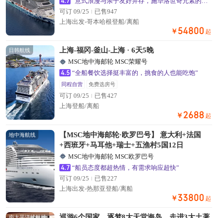
4.7
“意式浪漫与亲子友好并存，施华洛世奇元素的公共区域超出片”
可订 09/25
已售947
上海出发-哥本哈根登船/离船
54800
￥
起
上海-福冈-釜山-上海 · 6天5晚
日韩航线
MSC地中海邮轮 MSC荣耀号
4.5
“全船餐饮选择挺丰富的，挑食的人也能吃饱”
同程自营
免费选房号
可订 09/25
已售427
上海登船/离船
2688
￥
起
【MSC地中海邮轮·欧罗巴号】 意大利+法国
地中海航线
+西班牙+马耳他+瑞士+五渔村5国12日
MSC地中海邮轮 MSC欧罗巴号
4.7
“船员态度都超热情，有需求响应超快”
可订 09/25
已售227
上海出发-热那亚登船/离船
33800
￥
起
巡游6个国家，逐梦8大天堂海岛，走进3大土著
南太平洋线航线