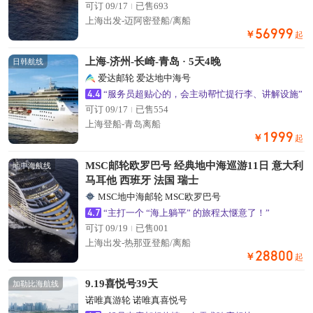
可订 09/17
已售693
上海出发-迈阿密登船/离船
56999
￥
起
上海-济州-长崎-青岛 · 5天4晚
日韩航线
爱达邮轮 爱达地中海号
4.4
“服务员超贴心的，会主动帮忙提行李、讲解设施”
可订 09/17
已售554
上海登船-青岛离船
1999
￥
起
MSC邮轮欧罗巴号 经典地中海巡游11日 意大利
地中海航线
马耳他 西班牙 法国 瑞士
MSC地中海邮轮 MSC欧罗巴号
4.7
“主打一个 “海上躺平” 的旅程太惬意了！”
可订 09/19
已售001
上海出发-热那亚登船/离船
28800
￥
起
9.19喜悦号39天
加勒比海航线
诺唯真游轮 诺唯真喜悦号