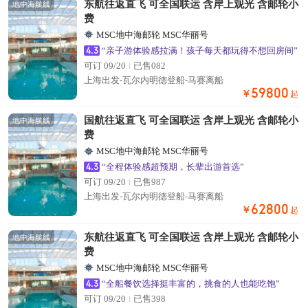
东航往返直飞 可全国联运 含岸上观光 含邮轮小
地中海航线
费
MSC地中海邮轮 MSC华丽号
4.3
“亲子游体验感拉满！孩子每天都玩得不想回房间”
可订 09/20
已售082
上海出发-瓦尔内明德登船-马赛离船
59800
￥
起
国航往返直飞 可全国联运 含岸上观光 含邮轮小
地中海航线
费
MSC地中海邮轮 MSC华丽号
4.3
“全程体验感超预期，长辈出游首选”
可订 09/20
已售987
上海出发-瓦尔内明德登船-马赛离船
62800
￥
起
东航往返直飞 可全国联运 含岸上观光 含邮轮小
地中海航线
费
MSC地中海邮轮 MSC华丽号
4.3
“全船餐饮选择挺丰富的，挑食的人也能吃饱”
可订 09/20
已售398