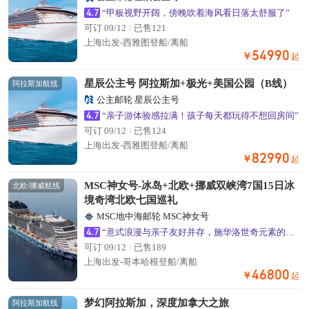
4.7
“甲板视野开阔，傍晚吹着海风看日落太舒服了”
可订 09/12
已售121
上海出发-西雅图登船/离船
54990
￥
起
星辰公主号 阿拉斯加+极光+美国公园（B线）
阿拉斯加航线
公主邮轮 星辰公主号
4.7
“亲子游体验感拉满！孩子每天都玩得不想回房间”
可订 09/12
已售124
上海出发-西雅图登船/离船
82990
￥
起
MSC神女号-冰岛+北欧+挪威双峡湾7国15日冰
北欧/挪威航线
境奇湾北欧七国巡礼
MSC地中海邮轮 MSC神女号
4.7
“意式浪漫与亲子友好并存，施华洛世奇元素的公共区域超出片”
可订 09/12
已售189
上海出发-哥本哈根登船/离船
46800
￥
起
梦幻阿拉斯加，深度加拿大之旅
阿拉斯加航线