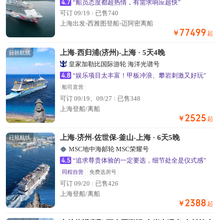
4.7
“船员态度都超热情，有需求响应超快”
可订 09/19
已售740
上海出发-西雅图登船-迈阿密离船
77499
￥
起
上海-西归浦(济州)-上海 · 5天4晚
日韩航线
皇家加勒比国际游轮 海洋光谱号
4.8
“娱乐项目太丰富！甲板冲浪、攀岩刺激又好玩”
船司直营
可订 09/19、09/27
已售348
上海登船/离船
2525
￥
起
置顶
上海-济州-佐世保-釜山-上海 · 6天5晚
日韩航线
MSC地中海邮轮 MSC荣耀号
4.5
“追求尊贵体验的一定要选，细节处全是仪式感”
同程自营
免费选房号
可订 09/20
已售426
上海登船/离船
2388
￥
起