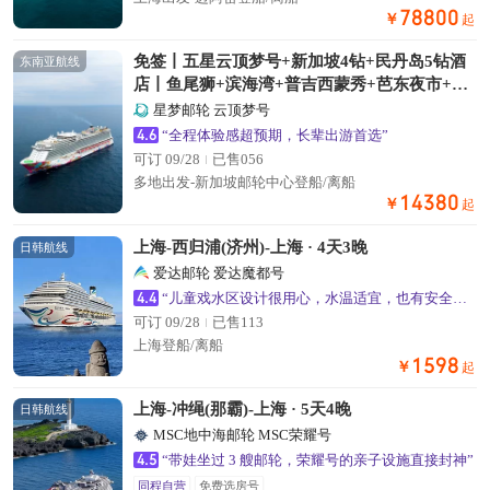
78800
￥
起
免签丨五星云顶梦号+新加坡4钻+民丹岛5钻酒
东南亚航线
店丨鱼尾狮+滨海湾+普吉西蒙秀+芭东夜市+红
树林+黄金沙丘蓝湖丨赠圣淘沙五选一体验+海
星梦邮轮 云顶梦号
景下午茶
4.6
“全程体验感超预期，长辈出游首选”
可订 09/28
已售056
多地出发-新加坡邮轮中心登船/离船
14380
￥
起
上海-西归浦(济州)-上海 · 4天3晚
日韩航线
爱达邮轮 爱达魔都号
4.4
“儿童戏水区设计很用心，水温适宜，也有安全防护措施”
可订 09/28
已售113
上海登船/离船
1598
￥
起
上海-冲绳(那霸)-上海 · 5天4晚
日韩航线
MSC地中海邮轮 MSC荣耀号
4.5
“带娃坐过 3 艘邮轮，荣耀号的亲子设施直接封神”
同程自营
免费选房号