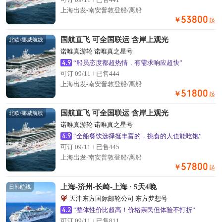
上海出发-南安普敦登船/离船
53800
￥
起
国航直飞 可全国联运 含岸上观光
北欧/挪威航线
诺唯真游轮 诺唯真之星号
4.9
“船员态度都超热情，有需求响应超快”
可订 09/11
已售444
上海出发-南安普敦登船/离船
51800
￥
起
国航直飞 可全国联运 含岸上观光
北欧/挪威航线
诺唯真游轮 诺唯真之星号
4.9
“全船餐饮选择挺丰富的，挑食的人也能吃饱”
可订 09/11
已售445
上海出发-南安普敦登船/离船
57800
￥
起
上海-济州-长崎-上海 · 5天4晚
日韩航线
天津东方国际邮轮公司 东方梦想号
4.2
“整体性价比超高！价格亲民但体验不打折”
可订 09/11
已售811