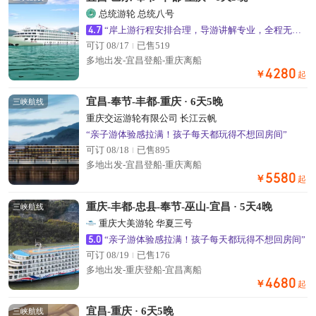
总统游轮 总统八号
4.7
“岸上游行程安排合理，导游讲解专业，全程无强制购物”
可订 08/17
已售519
多地出发-宜昌登船-重庆离船
4280
￥
起
宜昌-奉节-丰都-重庆 · 6天5晚
三峡航线
重庆交运游轮有限公司 长江云帆
“亲子游体验感拉满！孩子每天都玩得不想回房间”
可订 08/18
已售895
多地出发-宜昌登船-重庆离船
5580
￥
起
重庆-丰都-忠县-奉节-巫山-宜昌 · 5天4晚
三峡航线
重庆大美游轮 华夏三号
5.0
“亲子游体验感拉满！孩子每天都玩得不想回房间”
可订 08/19
已售176
多地出发-重庆登船-宜昌离船
4680
￥
起
宜昌-重庆 · 6天5晚
三峡航线