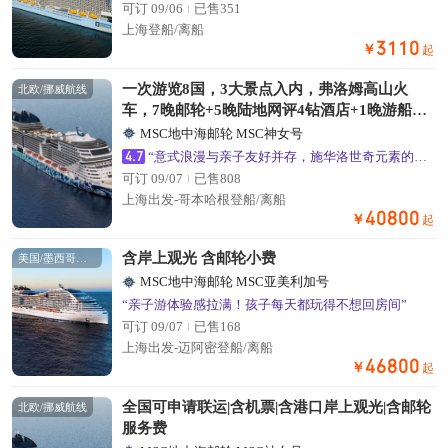
可订 09/06
已售351
上海登船/离船
3110
￥
起
一次游览8国，3大景点入内，弗洛姆高山火
北欧/挪威航线
车，7晚邮轮+5晚陆地网评4钻酒店+1晚游船海
景房
MSC地中海邮轮 MSC神女号
4.7
“意式浪漫与亲子友好并存，施华洛世奇元素的公共区域超出片”
可订 09/07
已售808
上海出发-哥本哈根登船/离船
40800
￥
起
含岸上观光 含邮轮小费
美国/墨西哥航线
MSC地中海邮轮 MSC亚美利加号
“亲子游体验感拉满！孩子每天都玩得不想回房间”
可订 09/07
已售168
上海出发-迈阿密登船/离船
46800
￥
起
全国可申请联运|含机票|含港口岸上观光|含邮轮
北欧/挪威航线
服务费