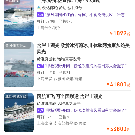
上海-济州-佐世保-上海 · 5天4晚
日韩航线
爱达邮轮 爱达地中海号
4.4
“派对氛围杠杠的，香槟、小食免费供应，难忘的海上不眠夜”
可订 09/09
已售073
上海登船/离船
1899
￥
起
含岸上观光 欣赏冰河湾冰川 体验阿拉斯加绝美
美国/墨西哥航线
风光
诺唯真游轮 诺唯真喜悦号
4.7
“甲板视野开阔，傍晚吹着海风看日落太舒服了”
可订 09/10
已售216
上海出发-西雅图登船/离船
41800
￥
起
国航直飞 可全国联运 含岸上观光
北欧/挪威航线
诺唯真游轮 诺唯真之星号
4.9
“甲板视野开阔，傍晚吹着海风看日落太舒服了”
可订 09/11
已售700
上海出发-南安普敦登船/离船
53800
￥
起