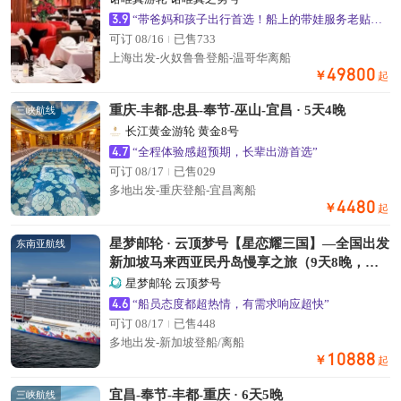
3.9
“带爸妈和孩子出行首选！船上的带娃服务老贴心了”
可订 08/16
已售733
上海出发-火奴鲁鲁登船-温哥华离船
49800
￥
起
重庆-丰都-忠县-奉节-巫山-宜昌 · 5天4晚
三峡航线
长江黄金游轮 黄金8号
4.7
“全程体验感超预期，长辈出游首选”
可订 08/17
已售029
多地出发-重庆登船-宜昌离船
4480
￥
起
星梦邮轮 · 云顶梦号【星恋耀三国】—全国出发
东南亚航线
新加坡马来西亚民丹岛慢享之旅（9天8晚，一
次航行，三国风情）
星梦邮轮 云顶梦号
4.6
“船员态度都超热情，有需求响应超快”
可订 08/17
已售448
多地出发-新加坡登船/离船
10888
￥
起
宜昌-奉节-丰都-重庆 · 6天5晚
三峡航线