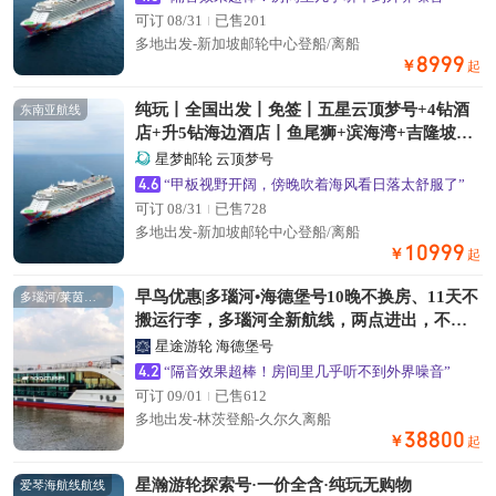
可订 08/31
已售201
多地出发-新加坡邮轮中心登船/离船
8999
￥
起
纯玩丨全国出发丨免签丨五星云顶梦号+4钻酒
东南亚航线
店+升5钻海边酒店丨鱼尾狮+滨海湾+吉隆坡双
子塔+槟城壁画+红树林+黄金沙丘丨赠岸上游
星梦邮轮 云顶梦号
+海景下午茶
4.6
“甲板视野开阔，傍晚吹着海风看日落太舒服了”
可订 08/31
已售728
多地出发-新加坡邮轮中心登船/离船
10999
￥
起
早鸟优惠|多瑙河•海德堡号10晚不换房、11天不
多瑙河/莱茵河航线
搬运行李，多瑙河全新航线，两点进出，不走
回头路
星途游轮 海德堡号
4.2
“隔音效果超棒！房间里几乎听不到外界噪音”
可订 09/01
已售612
多地出发-林茨登船-久尔久离船
38800
￥
起
星瀚游轮探索号·一价全含·纯玩无购物
爱琴海航线航线