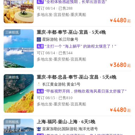
4.7
“全程体验感超预期，长辈出游首选”
可订 08/14
已售288
多地出发-宜昌登船-重庆离船
4480
￥
起
重庆-丰都-奉节-巫山-宜昌 · 5天4晚
三峡航线
星际游轮 长江印象号
4.8
“主打一个 “海上躺平” 的旅程太惬意了！”
可订 08/14
已售544
多地出发-重庆登船-宜昌离船
3680
￥
起
重庆-丰都-忠县-奉节-巫山-宜昌 · 5天4晚
三峡航线
长江黄金游轮 黄金5号
4.6
“甲板视野开阔，傍晚吹着海风看日落太舒服了”
可订 08/15
已售810
多地出发-重庆登船-宜昌离船
4480
￥
起
上海-福冈-釜山-上海 · 6天5晚
日韩航线
皇家加勒比国际游轮 海洋光谱号