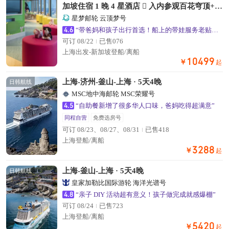
加坡住宿 1 晚 4 星酒店  入内参观百花穹顶+云
雾森林
星梦邮轮 云顶梦号
4.6
“带爸妈和孩子出行首选！船上的带娃服务老贴心了”
可订 08/22
已售076
上海出发-新加坡登船/离船
10499
￥
起
上海-济州-釜山-上海 · 5天4晚
日韩航线
MSC地中海邮轮 MSC荣耀号
4.5
“自助餐新增了很多华人口味，爸妈吃得超满意”
同程自营
免费选房号
可订 08/23、08/27、08/31
已售418
上海登船/离船
3288
￥
起
上海-釜山-上海 · 5天4晚
日韩航线
皇家加勒比国际游轮 海洋光谱号
4.8
“亲子 DIY 活动超有意义！孩子做完成就感爆棚”
可订 08/24
已售723
上海登船/离船
5420
￥
起