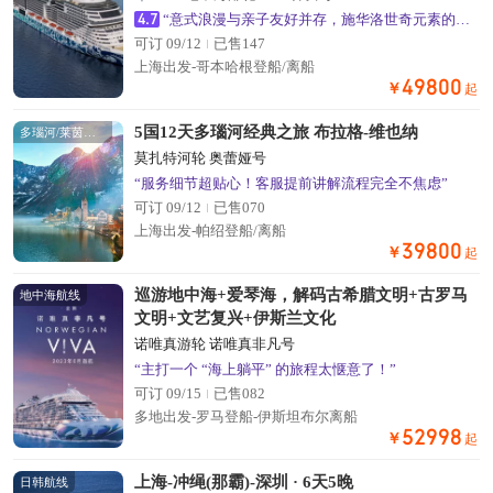
4.7
“意式浪漫与亲子友好并存，施华洛世奇元素的公共区域超出片”
可订 09/12
已售147
上海出发-哥本哈根登船/离船
49800
￥
起
5国12天多瑙河经典之旅 布拉格-维也纳
多瑙河/莱茵河航线
莫扎特河轮 奥蕾娅号
“服务细节超贴心！客服提前讲解流程完全不焦虑”
可订 09/12
已售070
上海出发-帕绍登船/离船
39800
￥
起
巡游地中海+爱琴海，解码古希腊文明+古罗马
地中海航线
文明+文艺复兴+伊斯兰文化
诺唯真游轮 诺唯真非凡号
“主打一个 “海上躺平” 的旅程太惬意了！”
可订 09/15
已售082
多地出发-罗马登船-伊斯坦布尔离船
52998
￥
起
上海-冲绳(那霸)-深圳 · 6天5晚
日韩航线