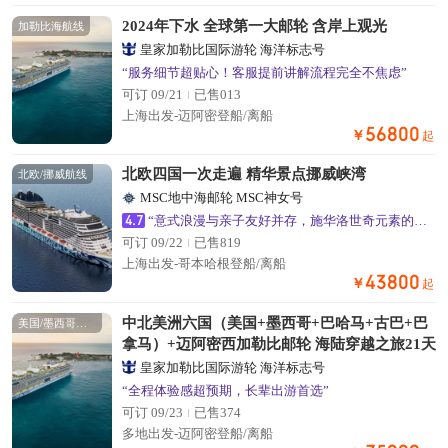
2024年下水 全球第一大邮轮 含岸上观光
加勒比海航线
皇家加勒比国际游轮 海洋标志号
“服务细节超贴心！客服提前讲解流程完全不焦虑”
可订 09/21
已售013
上海出发-迈阿密登船/离船
56800
￥
起
北欧四国一次走遍 精华景点挪威峡湾
北欧/挪威航线
MSC地中海邮轮 MSC神女号
4.7
“意式浪漫与亲子友好并存，施华洛世奇元素的公共区域超出片”
可订 09/22
已售819
上海出发-哥本哈根登船/离船
43800
￥
起
中北美洲六国（美国+墨西哥+巴哈马+古巴+巴
美国/墨西哥航线
拿马）+迈阿密西加勒比邮轮 海陆穿越之旅21天
皇家加勒比国际游轮 海洋标志号
“全程体验感超预期，长辈出游首选”
可订 09/23
已售374
多地出发-迈阿密登船/离船