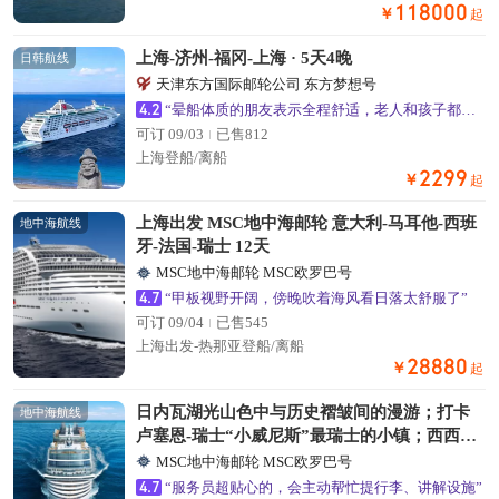
118000
￥
起
上海-济州-福冈-上海 · 5天4晚
日韩航线
天津东方国际邮轮公司 东方梦想号
4.2
“晕船体质的朋友表示全程舒适，老人和孩子都能轻松适应”
可订 09/03
已售812
上海登船/离船
2299
￥
起
上海出发 MSC地中海邮轮 意大利-马耳他-西班
地中海航线
牙-法国-瑞士 12天
MSC地中海邮轮 MSC欧罗巴号
4.7
“甲板视野开阔，傍晚吹着海风看日落太舒服了”
可订 09/04
已售545
上海出发-热那亚登船/离船
28880
￥
起
日内瓦湖光山色中与历史褶皱间的漫游；打卡
地中海航线
卢塞恩-瑞士“小威尼斯”最瑞士的小镇；西西里
岛，寻找历史遗迹、听黑手党传说，这里融合
MSC地中海邮轮 MSC欧罗巴号
了多元文化的瑰宝
4.7
“服务员超贴心的，会主动帮忙提行李、讲解设施”