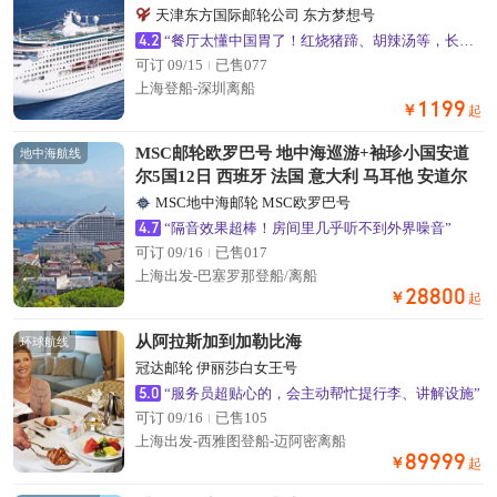
天津东方国际邮轮公司 东方梦想号
4.2
“餐厅太懂中国胃了！红烧猪蹄、胡辣汤等，长辈吃得超满意”
可订 09/15
已售077
上海登船-深圳离船
1199
￥
起
MSC邮轮欧罗巴号 地中海巡游+袖珍小国安道
地中海航线
尔5国12日 西班牙 法国 意大利 马耳他 安道尔
MSC地中海邮轮 MSC欧罗巴号
4.7
“隔音效果超棒！房间里几乎听不到外界噪音”
可订 09/16
已售017
上海出发-巴塞罗那登船/离船
28800
￥
起
从阿拉斯加到加勒比海
环球航线
冠达邮轮 伊丽莎白女王号
5.0
“服务员超贴心的，会主动帮忙提行李、讲解设施”
可订 09/16
已售105
上海出发-西雅图登船-迈阿密离船
89999
￥
起