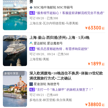
费
MSC地中海邮轮 MSC华丽号
4.3
“服务细节超贴心！客服提前讲解流程完全不焦虑”
可订 09/20
已售398
上海出发-瓦尔内明德登船-马赛离船
63300
￥
起
上海-釜山-西归浦(济州)-上海 · 5天4晚
日韩航线
爱达邮轮 爱达魔都号
4.4
“船员态度都超热情，有需求响应超快”
可订 09/20、09/24
已售560
上海登船/离船
1899
￥
起
深入欧洲腹地+10晚连住不换房+体验19世纪欧
多瑙河/莱茵河航线
洲优雅旅行方式+二次确认
星途游轮 海德堡号
4.2
“主打一个 “海上躺平” 的旅程太惬意了！”
可订 09/21
已售449
多地出发-林茨登船-朱尔朱离船
38800
￥
起