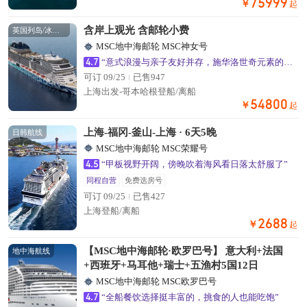
75999
￥
起
含岸上观光 含邮轮小费
英国列岛/冰岛航线
MSC地中海邮轮 MSC神女号
4.7
“意式浪漫与亲子友好并存，施华洛世奇元素的公共区域超出片”
可订 09/25
已售947
上海出发-哥本哈根登船/离船
54800
￥
起
上海-福冈-釜山-上海 · 6天5晚
日韩航线
MSC地中海邮轮 MSC荣耀号
4.5
“甲板视野开阔，傍晚吹着海风看日落太舒服了”
同程自营
免费选房号
可订 09/25
已售427
上海登船/离船
2688
￥
起
【MSC地中海邮轮·欧罗巴号】 意大利+法国
地中海航线
+西班牙+马耳他+瑞士+五渔村5国12日
MSC地中海邮轮 MSC欧罗巴号
4.7
“全船餐饮选择挺丰富的，挑食的人也能吃饱”