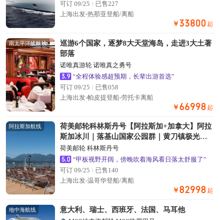
可订 09/25
已售227
上海出发-热那亚登船/离船
33800
￥
起
巡游6个国家，逐梦8大天堂海岛，走进3大土著
南太平洋线航线
部落
诺唯真游轮 诺唯真之勇号
3.9
“全程体验感超预期，长辈出游首选”
可订 09/25
已售058
上海出发-帕皮提登船-劳托卡离船
66998
￥
起
荷美邮轮科林斯丹号【阿拉斯加+加拿大】阿拉
阿拉斯加航线
斯加冰川｜落基山国家公园群｜黄刀镇极光｜
加拿大东西岸名城 24天
荷美邮轮 科林斯丹号
5.0
“甲板视野开阔，傍晚吹着海风看日落太舒服了”
可订 09/25
已售140
上海出发-温哥华登船/离船
82998
￥
起
意大利、瑞士、西班牙、法国、马耳他
地中海航线