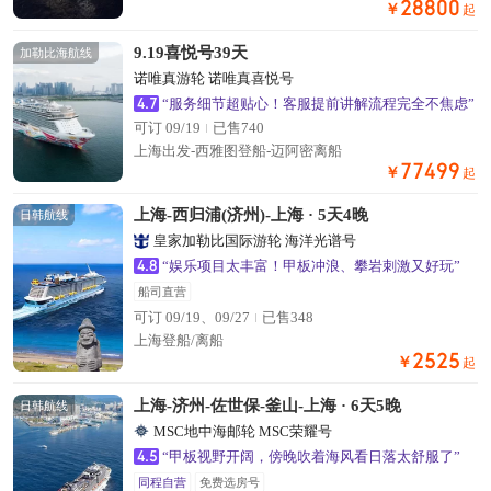
28800
￥
起
9.19喜悦号39天
加勒比海航线
诺唯真游轮 诺唯真喜悦号
4.7
“服务细节超贴心！客服提前讲解流程完全不焦虑”
可订 09/19
已售740
上海出发-西雅图登船-迈阿密离船
77499
￥
起
上海-西归浦(济州)-上海 · 5天4晚
日韩航线
皇家加勒比国际游轮 海洋光谱号
4.8
“娱乐项目太丰富！甲板冲浪、攀岩刺激又好玩”
船司直营
可订 09/19、09/27
已售348
上海登船/离船
2525
￥
起
上海-济州-佐世保-釜山-上海 · 6天5晚
日韩航线
MSC地中海邮轮 MSC荣耀号
4.5
“甲板视野开阔，傍晚吹着海风看日落太舒服了”
同程自营
免费选房号