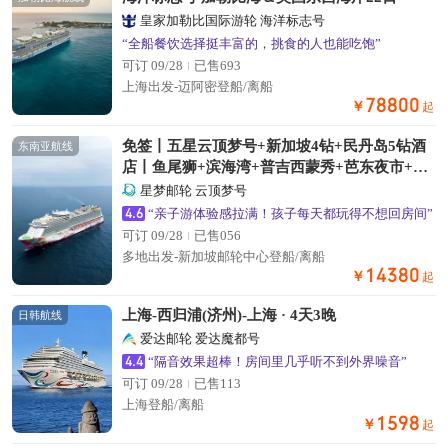
皇家加勒比国际游轮 海洋标志号
“全船餐饮选择挺丰富的，挑食的人也能吃饱”
可订 09/28
已售693
上海出发-迈阿密登船/离船
78800
￥
起
免签丨五星云顶梦号+新加坡4钻+民丹岛5钻酒
东南亚航线
店丨鱼尾狮+滨海湾+普吉西蒙秀+芭东夜市+红
树林+黄金沙丘蓝湖丨赠圣淘沙五选一体验+海
星梦邮轮 云顶梦号
景下午茶
4.6
“亲子游体验感拉满！孩子每天都玩得不想回房间”
可订 09/28
已售056
多地出发-新加坡邮轮中心登船/离船
14380
￥
起
上海-西归浦(济州)-上海 · 4天3晚
日韩航线
爱达邮轮 爱达魔都号
4.4
“隔音效果超棒！房间里几乎听不到外界噪音”
可订 09/28
已售113
上海登船/离船
1598
￥
起