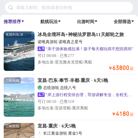
请输入邮轮、航线或者目的地
推荐排序
航线玩法
出游时间
全部筛选
冰岛全境环岛+神秘法罗群岛11天邮轮之旅
英国列岛/冰岛航线
诺唯真游轮 诺唯真之星号
4.9
“亲子游体验感拉满！孩子每天都玩得不想回房间”
可订 08/08
已售277
多地出发-雷克雅未克登船/离船
63800
￥
起
宜昌-巴东-奉节-丰都-重庆 · 6天5晚
三峡航线
总统游轮 总统八号
4.7
“岸上游行程安排合理，导游讲解专业，全程无强制购物”
可订 08/10
已售519
多地出发-宜昌登船-重庆离船
4180
￥
起
宜昌-重庆 · 6天5晚
三峡航线
长江黄金游轮 黄金5号