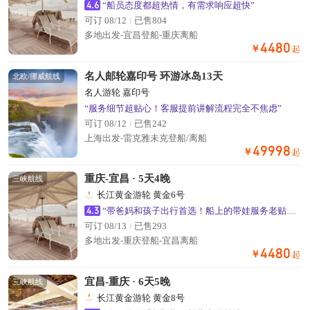
4.6
“船员态度都超热情，有需求响应超快”
可订 08/12
已售804
多地出发-宜昌登船-重庆离船
4480
￥
起
名人邮轮嘉印号 环游冰岛13天
北欧/挪威航线
名人游轮 嘉印号
“服务细节超贴心！客服提前讲解流程完全不焦虑”
可订 08/12
已售242
上海出发-雷克雅未克登船/离船
49998
￥
起
重庆-宜昌 · 5天4晚
三峡航线
长江黄金游轮 黄金6号
4.3
“带爸妈和孩子出行首选！船上的带娃服务老贴心了”
可订 08/13
已售293
多地出发-重庆登船-宜昌离船
4480
￥
起
宜昌-重庆 · 6天5晚
三峡航线
长江黄金游轮 黄金8号