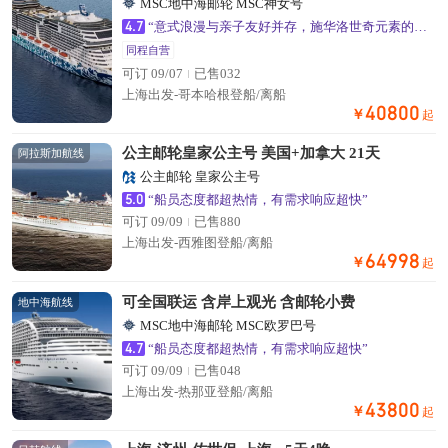
MSC地中海邮轮 MSC神女号
4.7
“意式浪漫与亲子友好并存，施华洛世奇元素的公共区域超出片”
同程自营
可订 09/07
已售032
上海出发-哥本哈根登船/离船
40800
￥
起
公主邮轮皇家公主号 美国+加拿大 21天
阿拉斯加航线
公主邮轮 皇家公主号
5.0
“船员态度都超热情，有需求响应超快”
可订 09/09
已售880
上海出发-西雅图登船/离船
64998
￥
起
可全国联运 含岸上观光 含邮轮小费
地中海航线
MSC地中海邮轮 MSC欧罗巴号
4.7
“船员态度都超热情，有需求响应超快”
可订 09/09
已售048
上海出发-热那亚登船/离船
43800
￥
起