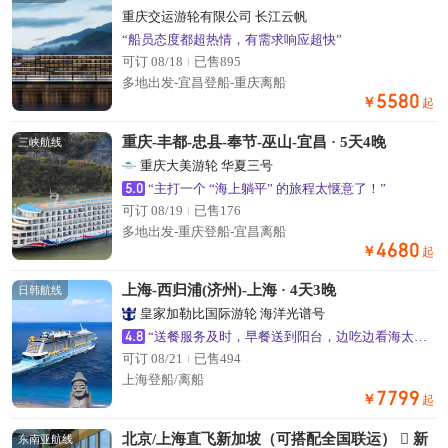
重庆交运游轮有限公司 长江云帆
“船员态度都超热情，有需求响应超快”
可订 08/18
已售895
多地出发-宜昌登船-重庆离船
5580
￥
起
重庆-丰都-忠县-奉节-巫山-宜昌 · 5天4晚
三峡航线
重庆大美游轮 华夏三号
5.0
“主打一个 “海上躺平” 的旅程太惬意了！”
可订 08/19
已售176
多地出发-重庆登船-宜昌离船
4680
￥
起
上海-西归浦(济州)-上海 · 4天3晚
日韩航线
皇家加勒比国际游轮 海洋光谱号
4.8
“送餐服务及时，早餐送到阳台，边吃边看海太舒服了”
可订 08/21
已售494
上海登船/离船
7799
￥
起
北京/上海直飞新加坡（可搭配全国联运）  新
东南亚航线