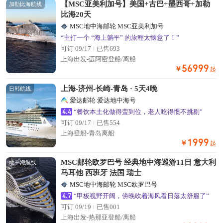
【MSC亚美利加号】美国+古巴+墨西哥+加勒
加勒比海航线
比海20天
MSC地中海邮轮 MSC亚美利加号
“主打一个 “海上躺平” 的旅程太惬意了！”
可订 09/17
已售693
上海出发-迈阿密登船/离船
56999
￥
起
上海-济州-长崎-青岛 · 5天4晚
日韩航线
爱达邮轮 爱达地中海号
4.4
“餐饮本土化做得蛮到位，老人吃得惯不挑剔”
可订 09/17
已售554
置顶
上海登船-青岛离船
1999
￥
起
MSC邮轮欧罗巴号 经典地中海巡游11日 意大利
地中海航线
马耳他 西班牙 法国 瑞士
MSC地中海邮轮 MSC欧罗巴号
4.7
“甲板视野开阔，傍晚吹着海风看日落太舒服了”
可订 09/19
已售001
上海出发-热那亚登船/离船