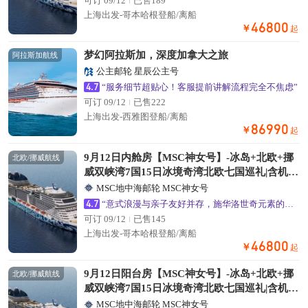
可订 09/12
已售189
上海出发-哥本哈根登船/离船
46800
￥
起
梦幻阿拉斯加，深度加拿大之旅
阿拉斯加航线
公主邮轮 星辰公主号
4.7
“服务细节超贴心！客服提前讲解流程完全不焦虑”
可订 09/12
已售222
上海出发-西雅图登船/离船
86990
￥
起
9月12日内舱房【MSC神女号】-冰岛+北欧+挪
北欧/挪威航线
威双峡湾7国15日冰境奇湾北欧七国巡礼|含机
票|含港口岸上观光
MSC地中海邮轮 MSC神女号
4.7
“意式浪漫与亲子友好并存，施华洛世奇元素的公共区域超出片”
可订 09/12
已售145
上海出发-哥本哈根登船/离船
46800
￥
起
9月12日阳台房【MSC神女号】-冰岛+北欧+挪
北欧/挪威航线
威双峡湾7国15日冰境奇湾北欧七国巡礼|含机
票|含港口岸上观光
MSC地中海邮轮 MSC神女号