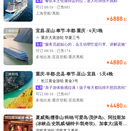
4.8
“餐饮本土化做得蛮到位，老人吃得惯不挑剔”
可订 08/16
已售681
上海登船/离船
6888
￥
起
宜昌-巫山-奉节-丰都-重庆 · 6天5晚
三峡航线
重庆大美游轮 华夏三号
5.0
“服务员超贴心的，会主动帮忙提行李、讲解设施”
可订 08/16
已售174
多地出发-宜昌登船-重庆离船
4880
￥
起
重庆-丰都-忠县-奉节-巫山-宜昌 · 5天4晚
三峡航线
长江黄金游轮 黄金3号
4.8
“亲子游体验感拉满！孩子每天都玩得不想回房间”
可订 08/16
已售807
多地出发-重庆登船-宜昌离船
4480
￥
起
夏威夷(檀香山/科纳/可爱岛/茂伊岛)、阿拉斯加
阿拉斯加航线
(冰峡点/史凯威/锡特卡/凯奇坎)、加拿大(温哥
华)
诺唯真游轮 诺唯真之勇号