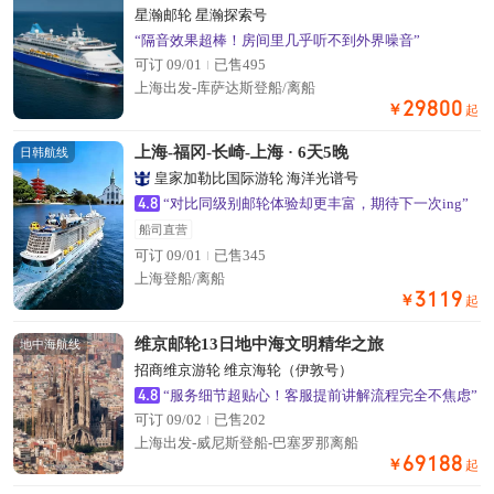
星瀚邮轮 星瀚探索号
“隔音效果超棒！房间里几乎听不到外界噪音”
可订 09/01
已售495
上海出发-库萨达斯登船/离船
29800
￥
起
上海-福冈-长崎-上海 · 6天5晚
日韩航线
皇家加勒比国际游轮 海洋光谱号
4.8
“对比同级别邮轮体验却更丰富，期待下一次ing”
船司直营
可订 09/01
已售345
上海登船/离船
3119
￥
起
维京邮轮13日地中海文明精华之旅
地中海航线
招商维京游轮 维京海轮（伊敦号）
4.8
“服务细节超贴心！客服提前讲解流程完全不焦虑”
可订 09/02
已售202
上海出发-威尼斯登船-巴塞罗那离船
69188
￥
起