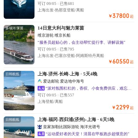
可订 09/05
已售681
上海出发-热那亚登船/离船
37800
￥
起
14日意大利与魅力莱茵
多瑙河/莱茵河航线
维京游轮 维京长船
“服务员超贴心的，会主动帮忙提行李、讲解设施”
可订 09/05
已售795
上海出发-巴塞尔登船-阿姆斯特丹离船
60550
￥
起
上海-济州-长崎-上海 · 5天4晚
日韩航线
爱达邮轮 爱达地中海号
4.4
“派对氛围杠杠的，香槟、小食免费供应，难忘的海上不眠夜”
可订 09/05
已售557
上海登船/离船
2299
￥
起
上海-福冈-西归浦(济州)-上海 · 6天5晚
日韩航线
皇家加勒比国际游轮 海洋光谱号
4.8
“运动爱好者的天堂！清晨在甲板跑步超惬意的”