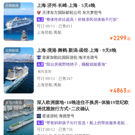
上海-济州-长崎-上海 · 5天4晚
日韩航线
天津东方国际邮轮公司 东方梦想号
4.2
“整体性价比超高！价格亲民但体验不打折”
可订 09/11
已售811
上海登船/离船
2299
￥
起
上海-境港-舞鹤-新潟-函馆-上海 · 9天8晚
日韩航线
皇家加勒比国际游轮 海洋光谱号
4.8
“阳台房视野绝绝子，睡醒就能看海”
船司直营
可订 09/11
已售347
上海登船/离船
4863
￥
起
深入欧洲腹地+10晚连住不换房+体验19世纪欧
多瑙河航线
洲优雅旅行方式+二次确认
星途游轮 海德堡号
4.2
“带爸妈和孩子出行首选！船上的带娃服务老贴心了”
可订 09/12
已售756