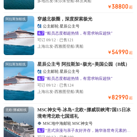
多地出发-朱尔朱登船-林茨离船
38800
￥
起
穿越北极圈，深度探索极光
阿拉斯加航线
公主邮轮 星辰公主号
4.7
“船员态度都超热情，有需求响应超快”
可订 09/12
已售121
上海出发-西雅图登船/离船
54990
￥
起
星辰公主号 阿拉斯加+极光+美国公园（B线）
阿拉斯加航线
公主邮轮 星辰公主号
4.7
“船员态度都超热情，有需求响应超快”
可订 09/12
已售124
上海出发-西雅图登船/离船
82990
￥
起
MSC神女号-冰岛+北欧+挪威双峡湾7国15日冰
北欧/挪威航线
境奇湾北欧七国巡礼
MSC地中海邮轮 MSC神女号
4.7
“意式浪漫与亲子友好并存，施华洛世奇元素的公共区域超出片”