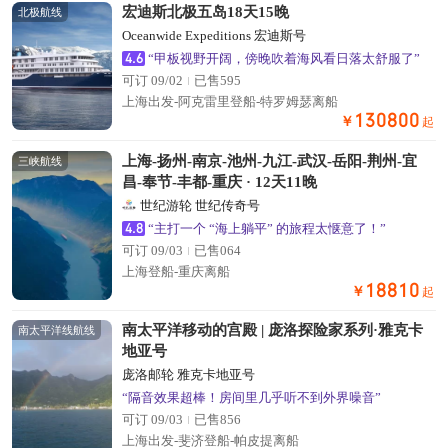
宏迪斯北极五岛18天15晚
北极航线
Oceanwide Expeditions 宏迪斯号
4.6
“甲板视野开阔，傍晚吹着海风看日落太舒服了”
可订 09/02
已售595
上海出发-阿克雷里登船-特罗姆瑟离船
130800
￥
起
上海-扬州-南京-池州-九江-武汉-岳阳-荆州-宜
三峡航线
昌-奉节-丰都-重庆 · 12天11晚
世纪游轮 世纪传奇号
4.8
“主打一个 “海上躺平” 的旅程太惬意了！”
可订 09/03
已售064
上海登船-重庆离船
18810
￥
起
南太平洋移动的宫殿 | 庞洛探险家系列·雅克卡
南太平洋线航线
地亚号
庞洛邮轮 雅克卡地亚号
“隔音效果超棒！房间里几乎听不到外界噪音”
可订 09/03
已售856
上海出发-斐济登船-帕皮提离船