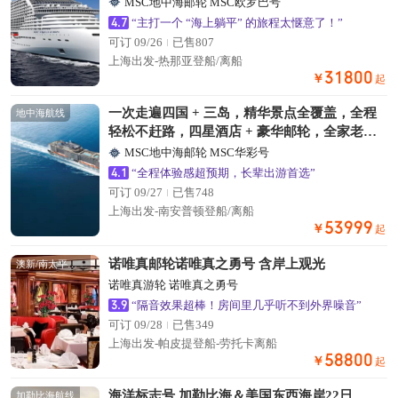
MSC地中海邮轮 MSC欧罗巴号
4.7
“主打一个 “海上躺平” 的旅程太惬意了！”
可订 09/26
已售807
上海出发-热那亚登船/离船
31800
￥
起
一次走遍四国 + 三岛，精华景点全覆盖，全程
地中海航线
轻松不赶路，四星酒店 + 豪华邮轮，全家老少
皆宜，深度度假。
MSC地中海邮轮 MSC华彩号
4.1
“全程体验感超预期，长辈出游首选”
可订 09/27
已售748
上海出发-南安普顿登船/离船
53999
￥
起
诺唯真邮轮诺唯真之勇号 含岸上观光
澳新/南太平洋航线
诺唯真游轮 诺唯真之勇号
3.9
“隔音效果超棒！房间里几乎听不到外界噪音”
可订 09/28
已售349
上海出发-帕皮提登船-劳托卡离船
58800
￥
起
海洋标志号 加勒比海＆美国东西海岸22日
加勒比海航线