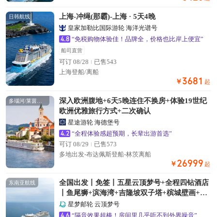
上海-冲绳(那霸)-上海 · 5天4晚
日韩航线
皇家加勒比国际游轮 海洋光谱号
4.8
“免税购物体验佳！品牌全，价格也比岸上便宜”
船司直营
可订 08/28
已售543
上海登船/离船
3681
￥
起
深入欧洲腹地+6天5晚连住不换房+体验19世纪
多瑙河/莱茵河航线
欧洲优雅旅行方式+二次确认
星途游轮 海德堡号
4.2
“全程体验感超预期，长辈出游首选”
可订 08/29
已售573
多地出发-布达佩斯登船-林茨离船
26999
￥
起
全国出发丨免签丨五星云顶梦号+全程四钻酒店
东南亚航线
丨鱼尾狮+滨海湾+吉隆坡双子塔+槟城壁画+娘
惹美食+民丹岛红树林+黄金沙丘蓝丨赠岸上游
星梦邮轮 云顶梦号
+海景下午茶
4.6
“隔音效果超棒！房间里几乎听不到外界噪音”