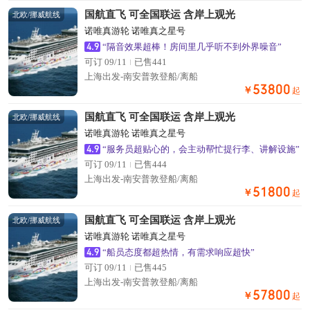
国航直飞 可全国联运 含岸上观光
北欧/挪威航线
诺唯真游轮 诺唯真之星号
4.9
“隔音效果超棒！房间里几乎听不到外界噪音”
可订 09/11
已售441
上海出发-南安普敦登船/离船
53800
￥
起
国航直飞 可全国联运 含岸上观光
北欧/挪威航线
诺唯真游轮 诺唯真之星号
4.9
“服务员超贴心的，会主动帮忙提行李、讲解设施”
可订 09/11
已售444
上海出发-南安普敦登船/离船
51800
￥
起
国航直飞 可全国联运 含岸上观光
北欧/挪威航线
诺唯真游轮 诺唯真之星号
4.9
“船员态度都超热情，有需求响应超快”
可订 09/11
已售445
上海出发-南安普敦登船/离船
57800
￥
起