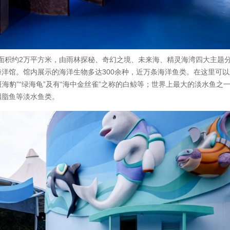
筑面积约2万平方米，由雨林探秘、奇幻之境、未来海、精灵海湾四大主题
洋馆。馆内展示的海洋生物多达300余种，近万条海洋鱼类。在这里可
“斑海豹”“绿海龟”及有“海中金丝雀”之称的白鲸等；世界上最大的淡水鱼之
胭脂鱼等淡水鱼类。