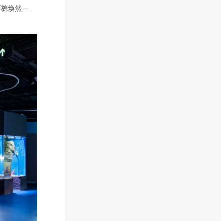
面貌焕然一