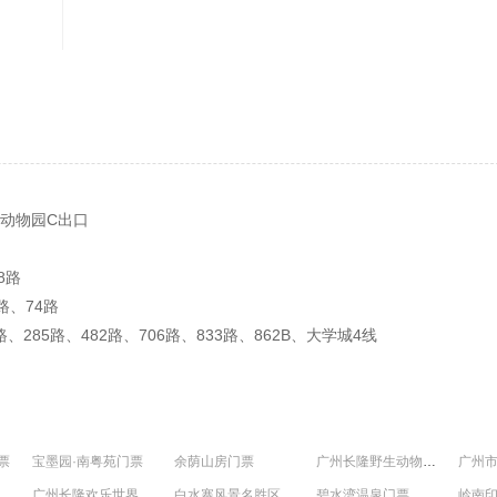
线动物园C出口
8路
路、74路
、285路、482路、706路、833路、862B、大学城4线
票
宝墨园·南粤苑门票
余荫山房门票
广州长隆野生动物世界门票
广州
广州长隆欢乐世界门票
白水寨风景名胜区门票
碧水湾温泉门票
岭南