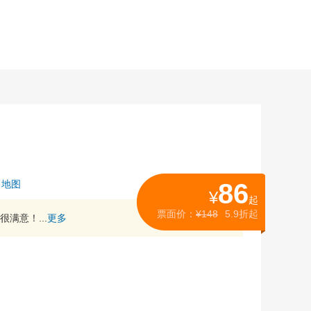
地图
86
¥
起
票面价：
¥148
5.9折起
满意！...
更多