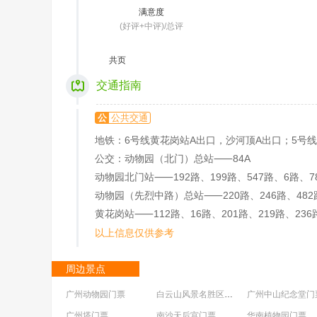
满意度
(好评+中评)/总评
共
页
交通指南
公
公共交通
地铁：6号线黄花岗站A出口，沙河顶A出口；5号
公交：动物园（北门）总站⸺84A
动物园北门站⸺192路、199路、547路、6路、7
动物园（先烈中路）总站⸺220路、246路、482
黄花岗站⸺112路、16路、201路、219路、236路
以上信息仅供参考
周边景点
广州动物园门票
白云山风景名胜区门票
广州中山纪念堂门
广州塔门票
南沙天后宫门票
华南植物园门票