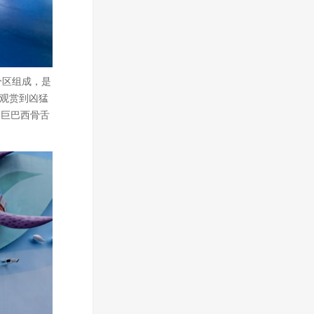
分区组成，是
以观赏到凶猛
一巨巴西骨舌