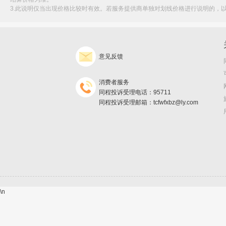
3.此说明仅当出现价格比较时有效。若服务提供商单独对划线价格进行说明的，
意见反馈
消费者服务
同程投诉受理电话：95711
同程投诉受理邮箱：tcfwfxbz@ly.com
\n