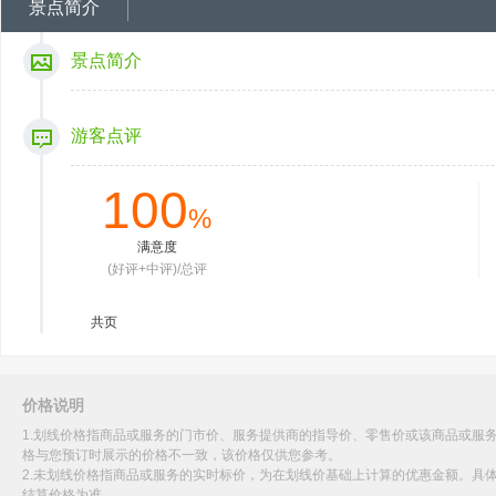
景点简介
景点简介
游客点评
100
%
满意度
(好评+中评)/总评
共
页
价格说明
1.划线价格指商品或服务的门市价、服务提供商的指导价、零售价或该商品或服
格与您预订时展示的价格不一致，该价格仅供您参考。
2.未划线价格指商品或服务的实时标价，为在划线价基础上计算的优惠金额。具
结算价格为准。