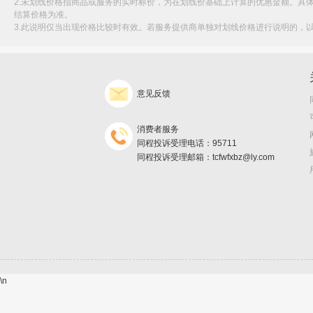
2.未划线价格指商品或服务的实时标价，为在划线价基础上计算的优惠金额。具
结算价格为准。
3.此说明仅当出现价格比较时有效。若服务提供商单独对划线价格进行说明的，
意见反馈
消费者服务
同程投诉受理电话：95711
同程投诉受理邮箱：tcfwfxbz@ly.com
\n