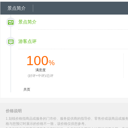
景点简介
景点简介
游客点评
100
%
满意度
(好评+中评)/总评
共
页
价格说明
1.划线价格指商品或服务的门市价、服务提供商的指导价、零售价或该商品或服
格与您预订时展示的价格不一致，该价格仅供您参考。