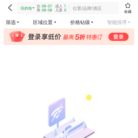
住
08-07
成人
1

位置/品牌/酒店
目的地
离
08-08
儿童
0
收藏
筛选
区域位置
价格钻级
智能排序