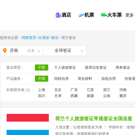
酒店
机票
火车票
更多
您所在位置：
同程首页
>
出境游
>
签证
>
荷兰签证
济南
全球签证
出发
签证类型：
不限
个人旅游签证
探亲访友签证
商务签证
产品服务：
不限
同程自营
简化材料
加急办理
拒签
长期居住地
：
上海
北京
广东
江苏
浙江
河南
四川
天津
西藏
新疆
云南
重庆
荷兰个人旅游签证常规签证全国送签
入境次数：以使领馆签发为准
停留时长：使领
签证有效期：使领馆根据行程签发