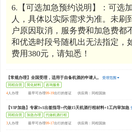
6.【可选加急预约说明】：可选加
人，具体以实际需求为准。未刷
户原因取消，服务费和加急费都
和优选时段号随机出无法指定，
费用380元，请知悉！
【常规办理】全国受理，适用于自备机酒的申请人。
受理范围
同程自营
简化材料
咨询服务
4
人办理
最早可办理
09-19
出行的签证
供应商：同程国旅
【VIP加急】专家1v1出签指导+代做15天机酒行程材料+1工内审加急
同程自营
加急办理
代做机酒行程
3
人办理
最早可办理
09-17
出行的签证
供应商：同程国旅