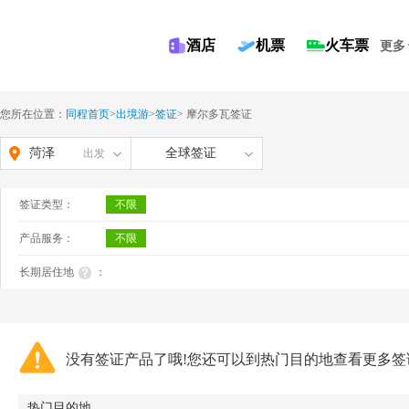
酒店
机票
火车票
更多
您所在位置：
同程首页
>
出境游
>
签证
>
摩尔多瓦签证
菏泽
全球签证
出发
签证类型：
不限
产品服务：
不限
长期居住地
：
没有签证产品了哦!您还可以到热门目的地查看更多签
热门目的地