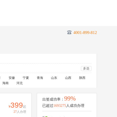
4001-899-812
多选
古
安徽
宁夏
青海
山东
山西
陕西
海南
河北
99%
出签成功率：
399
已超过
1693275
人成功办理
起
27
人办理