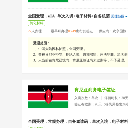
全国受理，eTA+单次入境+电子材料+自备机酒
受理范围
简化材料
27
人办理
最早可办理
08-19
出行的签证
供应商：欢享国旅
受理范围：
1、中国大陆因私护照，全国受理，
2、曾被肯尼亚拒签、拒绝入境、逾期滞留、违法犯罪、黑名单
3、人当前在肯尼亚境内、肯尼亚签证尚未过期等，不予受理。
肯尼亚商务电子签证
入境次数：单次
停留时长：30
签证有效期：90天（移民局签发为
全国受理，常规办理，自备邀请函，单次入境，电子材料