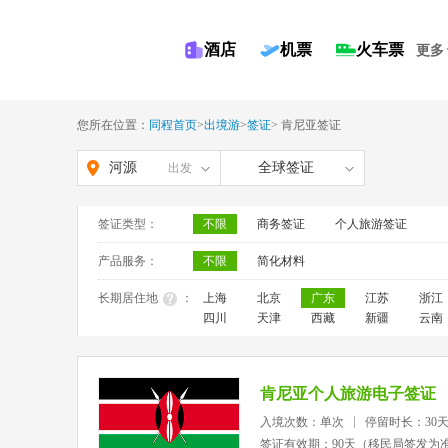
酒店
机票
火车票
更多
您所在位置：
同程首页
>
出境游
>
签证
>
肯尼亚签证
河源
全球签证
出发
签证类型：
不限
商务签证
个人旅游签证
产品服务：
不限
简化材料
长期居住地
：
上海
北京
广东
江苏
浙江
四川
天津
西藏
新疆
云南
肯尼亚个人旅游电子签证
入境次数：单次
停留时长：30
签证有效期：90天（移民局签发为