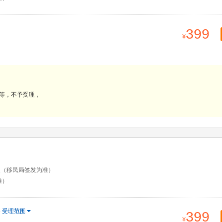
399
等，不予受理，
天（移民局签发为准）
准）
受理范围
399