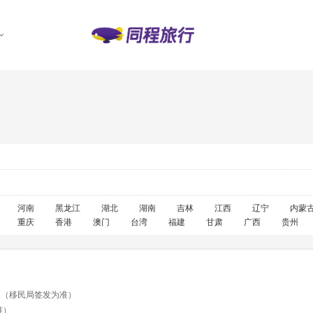
河南
黑龙江
湖北
湖南
吉林
江西
辽宁
内蒙
重庆
香港
澳门
台湾
福建
甘肃
广西
贵州
天（移民局签发为准）
准）