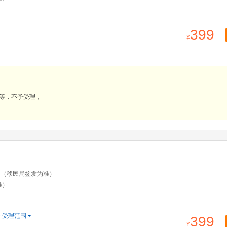
399
等，不予受理，
天（移民局签发为准）
准）
受理范围
399