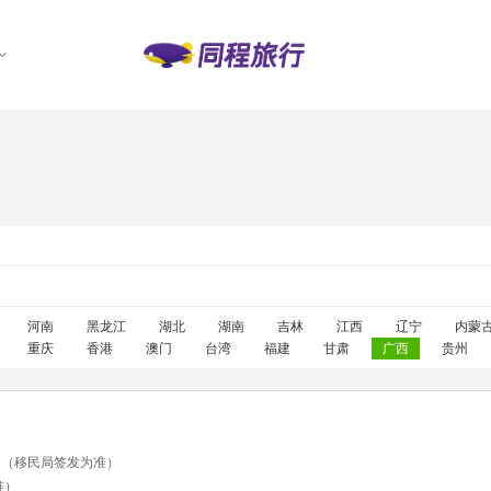
河南
黑龙江
湖北
湖南
吉林
江西
辽宁
内蒙
重庆
香港
澳门
台湾
福建
甘肃
广西
贵州
天（移民局签发为准）
准）