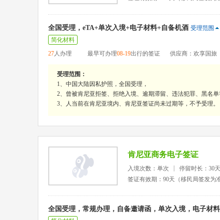
全国受理，eTA+单次入境+电子材料+自备机酒
受理范围
简化材料
27
人办理
最早可办理
08-19
出行的签证
供应商：欢享国旅
受理范围：
1、中国大陆因私护照，全国受理，
2、曾被肯尼亚拒签、拒绝入境、逾期滞留、违法犯罪、黑名单
3、人当前在肯尼亚境内、肯尼亚签证尚未过期等，不予受理。
肯尼亚商务电子签证
入境次数：单次
停留时长：30
签证有效期：90天（移民局签发为
全国受理，常规办理，自备邀请函，单次入境，电子材料