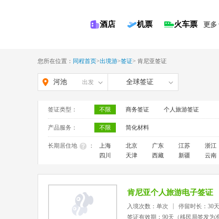
酒店
机票
火车票
更多
您所在位置：
同程首页
>
出境游
>
签证
>
肯尼亚签证
河池
全球签证
出发
签证类型：
不限
商务签证
个人旅游签证
产品服务：
不限
简化材料
长期居住地
：
上海
北京
广东
江苏
浙江
四川
天津
西藏
新疆
云南
肯尼亚个人旅游电子签证
入境次数：单次
停留时长：30
签证有效期：90天（移民局签发为