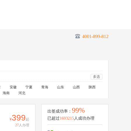
4001-899-812
多选
古
安徽
宁夏
青海
山东
山西
陕西
海南
河北
99%
出签成功率：
399
已超过
1693215
人成功办理
起
27
人办理