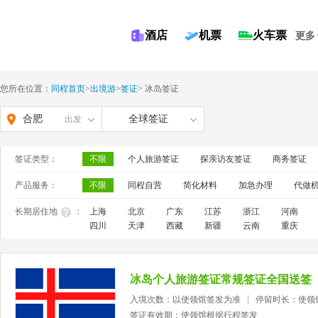
酒店
机票
火车票
更多
您所在位置：
同程首页
>
出境游
>
签证
>
冰岛签证
合肥
全球签证
出发
签证类型：
不限
个人旅游签证
探亲访友签证
商务签证
产品服务：
不限
同程自营
简化材料
加急办理
代做
长期居住地
：
上海
北京
广东
江苏
浙江
河南
四川
天津
西藏
新疆
云南
重庆
冰岛个人旅游签证常规签证全国送签
入境次数：以使领馆签发为准
停留时长：使领
签证有效期：使领馆根据行程签发