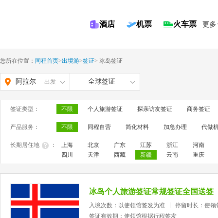
酒店
机票
火车票
更多
您所在位置：
同程首页
>
出境游
>
签证
>
冰岛签证
阿拉尔
全球签证
出发
签证类型：
不限
个人旅游签证
探亲访友签证
商务签证
产品服务：
不限
同程自营
简化材料
加急办理
代做
长期居住地
：
上海
北京
广东
江苏
浙江
河南
四川
天津
西藏
新疆
云南
重庆
冰岛个人旅游签证常规签证全国送签
入境次数：以使领馆签发为准
停留时长：使领
签证有效期：使领馆根据行程签发