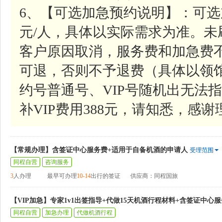
6、【可选加急预约说明】：可选
元/人，具体以实际需求为准。
客户原因取消，服务费和加急费
可退，否则不予退费（具体以领
约号普通号、VIP号随机出无法指
补VIP费用388元，请知悉，感谢
【常规办理】含签证中心服务费+适用于自备机酒的申请人
受理范围
同程自营
咨询服务
3
人办理
最早可办理
10-14
出行的签证
供应商：同程国旅
【VIP加急】专家1v1出签指导+代做15天机酒行程材料+含签证中心
同程自营
加急办理
代做机酒行程