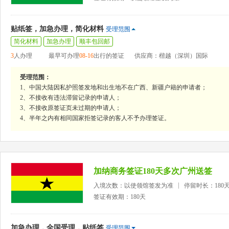
贴纸签，加急办理，简化材料
受理范围
简化材料
加急办理
顺丰包回邮
3
人办理
最早可办理
08-16
出行的签证
供应商：楷越（深圳）国际
受理范围：
1、中国大陆因私护照签发地和出生地不在广西、新疆户籍的申请者；
2、不接收有违法滞留记录的申请人；
3、不接收原签证页未过期的申请人；
4、半年之内有相同国家拒签记录的客人不予办理签证。
加纳商务签证180天多次广州送签
入境次数：以使领馆签发为准
停留时长：180
签证有效期：180天
加急办理，全国受理，贴纸签
受理范围