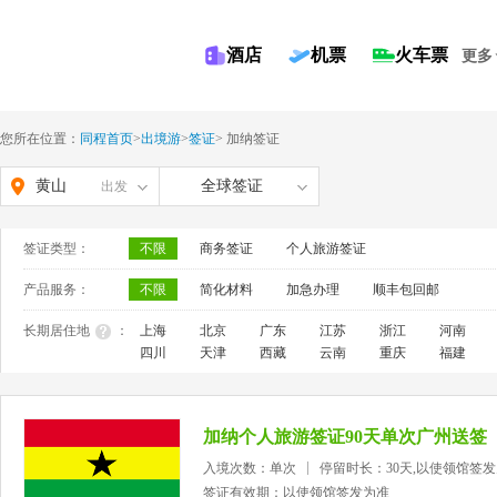
酒店
机票
火车票
更多
您所在位置：
同程首页
>
出境游
>
签证
>
加纳签证
黄山
全球签证
出发
签证类型：
不限
商务签证
个人旅游签证
产品服务：
不限
简化材料
加急办理
顺丰包回邮
长期居住地
：
上海
北京
广东
江苏
浙江
河南
四川
天津
西藏
云南
重庆
福建
加纳个人旅游签证90天单次广州送签
入境次数：单次
停留时长：30天,以使领馆签
签证有效期：以使领馆签发为准