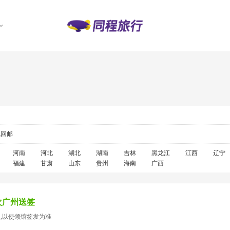
包回邮
河南
河北
湖北
湖南
吉林
黑龙江
江西
辽宁
福建
甘肃
山东
贵州
海南
广西
次广州送签
天,以使领馆签发为准