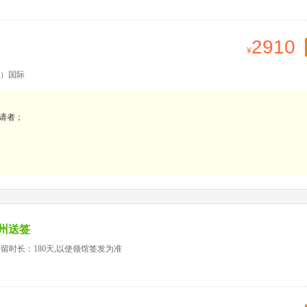
2910
）国际
请者；
广州送签
留时长：180天,以使领馆签发为准