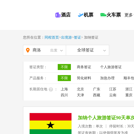
酒店
机票
火车票
更多
您所在位置：
同程首页
>
出境游
>
签证
>
加纳签证
商洛
全球签证
出发
签证类型：
不限
商务签证
个人旅游签证
产品服务：
不限
简化材料
加急办理
顺丰
长期居住地
：
上海
北京
广东
江苏
浙江
四川
天津
西藏
云南
重庆
加纳个人旅游签证90天单
入境次数：单次
停留时长：30
签证有效期：以使领馆签发为准