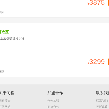
3875
国际
州送签
天,以使领馆签发为准
3299
国际
关于同程
加盟合作
联系我
同程简介
合作加盟
联系我们
可信网站
商旅合作
投诉建议