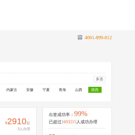
4001-899-812
多选
内蒙古
安徽
宁夏
青海
山西
陕西
99%
出签成功率：
2910
已超过
1693215
人成功办理
起
3
人办理