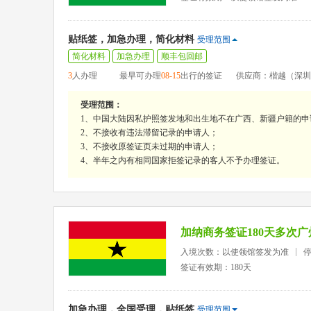
贴纸签，加急办理，简化材料
受理范围
简化材料
加急办理
顺丰包回邮
3
人办理
最早可办理
08-15
出行的签证
供应商：楷越（深圳
受理范围：
1、中国大陆因私护照签发地和出生地不在广西、新疆户籍的申
2、不接收有违法滞留记录的申请人；
3、不接收原签证页未过期的申请人；
4、半年之内有相同国家拒签记录的客人不予办理签证。
加纳商务签证180天多次
入境次数：以使领馆签发为准
停
签证有效期：180天
加急办理，全国受理，贴纸签
受理范围