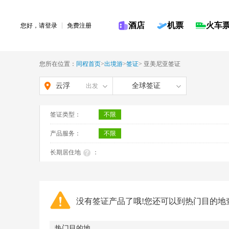
酒店
机票
火车
您好，请
登录
免费注册
您所在位置：
同程首页
>
出境游
>
签证
>
亚美尼亚签证
云浮
全球签证
出发
签证类型：
不限
产品服务：
不限
长期居住地
：
没有签证产品了哦!您还可以到热门目的地
热门目的地