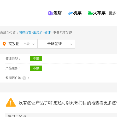
酒店
机票
火车票
更多
您所在位置：
同程首页
>
出境游
>
签证
>
亚美尼亚签证
克孜勒
全球签证
出发
苏柯尔
签证类型：
不限
克孜自
产品服务：
不限
治州
长期居住地
：
没有签证产品了哦!您还可以到热门目的地查看更多签
热门目的地