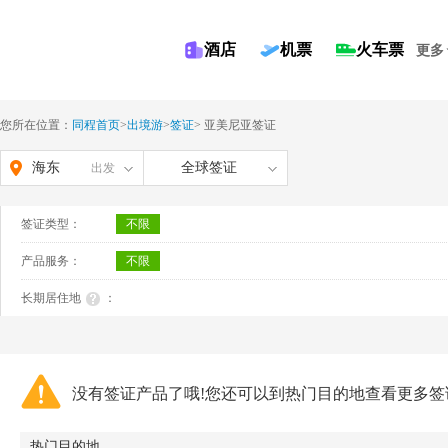
酒店
机票
火车票
更多
您所在位置：
同程首页
>
出境游
>
签证
>
亚美尼亚签证
海东
全球签证
出发
签证类型：
不限
产品服务：
不限
长期居住地
：
没有签证产品了哦!您还可以到热门目的地查看更多签
热门目的地