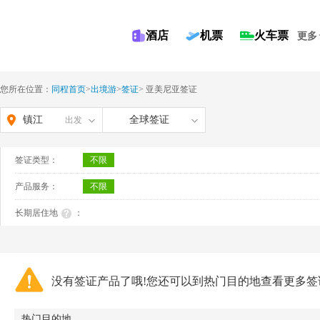
酒店
机票
火车票
更多
您所在位置：
同程首页
>
出境游
>
签证
>
亚美尼亚签证
镇江
全球签证
出发
签证类型：
不限
产品服务：
不限
长期居住地
：
没有签证产品了哦!您还可以到热门目的地查看更多签
热门目的地