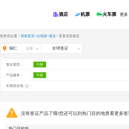
酒店
机票
火车票
更多
您所在位置：
同程首页
>
出境游
>
签证
>
亚美尼亚签证
铜仁
全球签证
出发
签证类型：
不限
产品服务：
不限
长期居住地
：
没有签证产品了哦!您还可以到热门目的地查看更多签
热门目的地