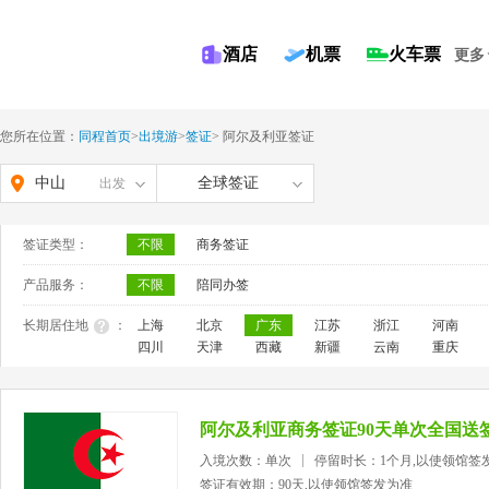
酒店
机票
火车票
更多
您所在位置：
同程首页
>
出境游
>
签证
>
阿尔及利亚签证
中山
全球签证
出发
签证类型：
不限
商务签证
产品服务：
不限
陪同办签
长期居住地
：
上海
北京
广东
江苏
浙江
河南
四川
天津
西藏
新疆
云南
重庆
阿尔及利亚商务签证90天单次全国送
入境次数：单次
停留时长：1个月,以使领馆签
签证有效期：90天,以使领馆签发为准