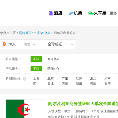
酒店
机票
火车票
更多
您所在位置：
同程首页
>
出境游
>
签证
>
阿尔及利亚签证
海东
全球签证
出发
签证类型：
不限
商务签证
产品服务：
不限
陪同办签
长期居住地
：
上海
北京
广东
江苏
浙江
河南
四川
天津
西藏
新疆
云南
重庆
阿尔及利亚商务签证90天单次全国送
入境次数：单次
停留时长：1个月,以使领馆签
签证有效期：90天,以使领馆签发为准