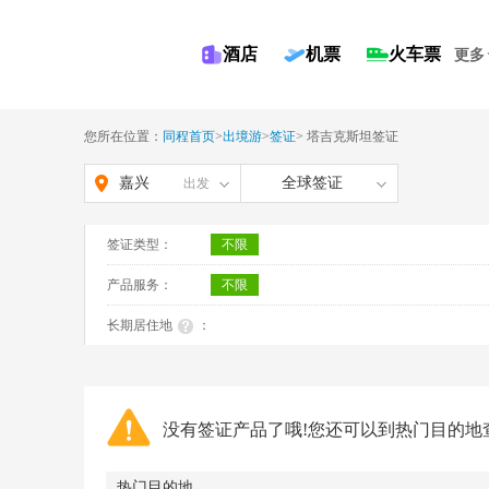
酒店
机票
火车票
更多
您所在位置：
同程首页
>
出境游
>
签证
>
塔吉克斯坦签证
嘉兴
全球签证
出发
签证类型：
不限
产品服务：
不限
长期居住地
：
没有签证产品了哦!您还可以到热门目的地
热门目的地