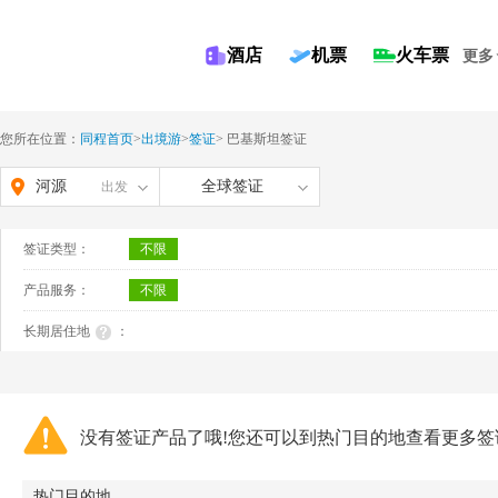
酒店
机票
火车票
更多
您所在位置：
同程首页
>
出境游
>
签证
>
巴基斯坦签证
河源
全球签证
出发
签证类型：
不限
产品服务：
不限
长期居住地
：
没有签证产品了哦!您还可以到热门目的地查看更多签
热门目的地