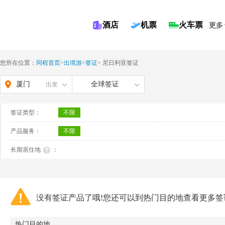
酒店
机票
火车票
更多
您所在位置：
同程首页
>
出境游
>
签证
>
尼日利亚签证
厦门
全球签证
出发
签证类型：
不限
产品服务：
不限
长期居住地
：
没有签证产品了哦!您还可以到热门目的地查看更多签
热门目的地