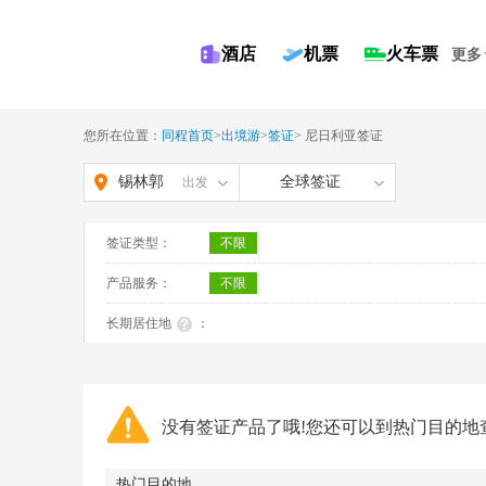
酒店
机票
火车票
更多
您所在位置：
同程首页
>
出境游
>
签证
>
尼日利亚签证
锡林郭
全球签证
出发
勒盟
签证类型：
不限
产品服务：
不限
长期居住地
：
没有签证产品了哦!您还可以到热门目的地
热门目的地