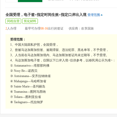
全国受理，电子签+指定时间生效+指定口岸出入境
受理范围
同程自营
简化材料
2
人办理
最早可办理
08-16
出行的签证
供应商：欢享国旅
受理范围：
1、中国大陆因私护照，全国受理，
2、曾被马达加斯加拒签、逾期滞留、违法犯罪、黑名单等，不予受理，
3、人当前在马达加斯加境内、马达加斯加签证尚未过期等，不予受理。
4、马达加斯加电子签，仅限以下口岸入境<仅供参考，以移民局公示为准>：
① Antananarivo---塔那那利佛
② Nosy Be---诺西贝
③ Antsiranana---安齐拉纳纳省
④ Mahajanga---马哈晖加省
⑤ Sainte Marie---圣玛丽岛
⑥ Toamasina---图阿马西纳
⑦ Toliara---图利亚拉省
⑧ Taolagnaro---托拉纳罗