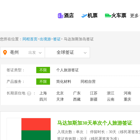
酒店
机票
火车票
更多
您所在位置：
同程首页
>
出境游
>
签证
>
马达加斯加岛签证
亳州
全球签证
出发
签证类型：
不限
个人旅游签证
产品服务：
不限
简化材料
同程自营
长期居住地
：
上海
北京
广东
江苏
浙江
河南
四川
天津
西藏
新疆
云南
重庆
马达加斯加30天单次个人旅游签证
入境次数：单次
停留时长：30天（移民署签发
签证有效期：30天（移民署签发为准）