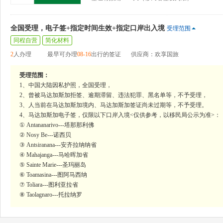
全国受理，电子签+指定时间生效+指定口岸出入境
受理范围
同程自营
简化材料
2
人办理
最早可办理
08-16
出行的签证
供应商：欢享国旅
受理范围：
1、中国大陆因私护照，全国受理，
2、曾被马达加斯加拒签、逾期滞留、违法犯罪、黑名单等，不予受理，
3、人当前在马达加斯加境内、马达加斯加签证尚未过期等，不予受理。
4、马达加斯加电子签，仅限以下口岸入境<仅供参考，以移民局公示为准>：
① Antananarivo---塔那那利佛
② Nosy Be---诺西贝
③ Antsiranana---安齐拉纳纳省
④ Mahajanga---马哈晖加省
⑤ Sainte Marie---圣玛丽岛
⑥ Toamasina---图阿马西纳
⑦ Toliara---图利亚拉省
⑧ Taolagnaro---托拉纳罗