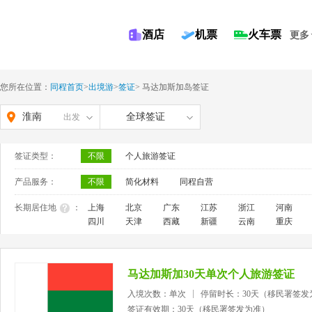
酒店
机票
火车票
更多
您所在位置：
同程首页
>
出境游
>
签证
>
马达加斯加岛签证
淮南
全球签证
出发
签证类型：
不限
个人旅游签证
产品服务：
不限
简化材料
同程自营
长期居住地
：
上海
北京
广东
江苏
浙江
河南
四川
天津
西藏
新疆
云南
重庆
马达加斯加30天单次个人旅游签证
入境次数：单次
停留时长：30天（移民署签发
签证有效期：30天（移民署签发为准）