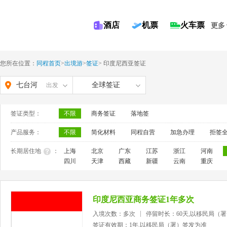
酒店
机票
火车票
更多
您所在位置：
同程首页
>
出境游
>
签证
>
印度尼西亚签证
七台河
全球签证
出发
签证类型：
不限
商务签证
落地签
产品服务：
不限
简化材料
同程自营
加急办理
拒签
长期居住地
：
上海
北京
广东
江苏
浙江
河南
四川
天津
西藏
新疆
云南
重庆
印度尼西亚商务签证1年多次
入境次数：多次
停留时长：60天,以移民局（
签证有效期：1年,以移民局（署）签发为准