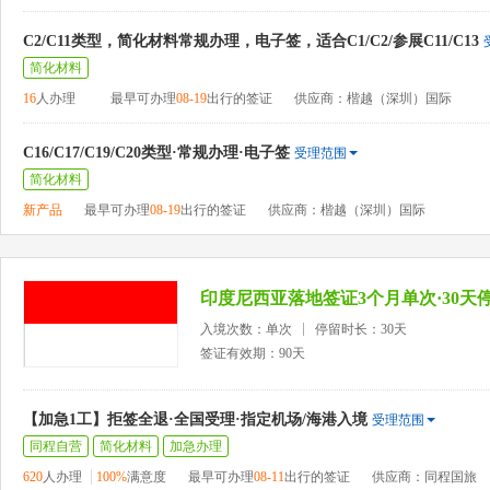
C2/C11类型，简化材料常规办理，电子签，适合C1/C2/参展C11/C13
简化材料
16
人办理
最早可办理
08-19
出行的签证
供应商：楷越（深圳）国际
C16/C17/C19/C20类型·常规办理·电子签
受理范围
简化材料
新产品
最早可办理
08-19
出行的签证
供应商：楷越（深圳）国际
印度尼西亚落地签证3个月单次·30天停
入境次数：单次
停留时长：30天
签证有效期：90天
【加急1工】拒签全退·全国受理·指定机场/海港入境
受理范围
同程自营
简化材料
加急办理
620
人办理
100%
满意度
最早可办理
08-11
出行的签证
供应商：同程国旅