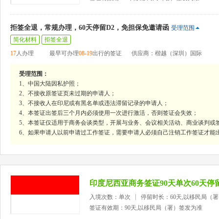
拒签全退，常规办理，60天停留D2，免担保免邀请函
受理范围
简化材料
拒签全退
17
人办理
最早可办理
08-19
出行的签证
供应商：楷越（深圳）国际
受理范围：
1、中国大陆因私护照；
2、不接收原签证页未过期的申请人；
3、不接收人在印尼或有黑名单或违法滞留记录的申请人；
4、本签证出签后三个月内必须使用一次进行激活，否则签证会失效；
5、本签证仅适用于商务会谈类型，开展与业务、会议相关活动、商业谈判或
6、如果申请人以前申请过工作签证，需要申请人必须自己注销工作签证才能
印度尼西亚商务签证90天单次60天停
入境次数：单次
停留时长：60天,以移民局（
签证有效期：90天,以移民局（署）签发为准