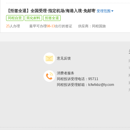
【拒签全退】全国受理·指定机场/海港入境·免邮寄
受理范围
同程自营
简化材料
拒签全退
25
人办理
最早可办理
08-13
出行的签证
供应商：同程国旅
意见反馈
消费者服务
同程投诉受理电话：95711
同程投诉受理邮箱：tcfwfxbz@ly.com