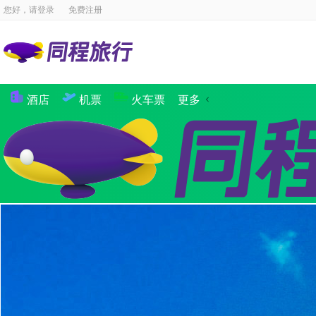
您好，请
登录
免费注册
酒店
机票
火车票
更多
景点
国内酒店
海外酒店
国内机票
国际·港澳机票
同程商旅
境内游
出境游
邮轮
签证
国内航线
团队
攻略
签证
企业商旅
验客
个人主页
汽车·船票
租车
其他