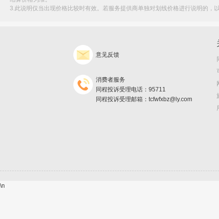
3.此说明仅当出现价格比较时有效。若服务提供商单独对划线价格进行说明的，
意见反馈
消费者服务
同程投诉受理电话：95711
同程投诉受理邮箱：tcfwfxbz@ly.com
\n