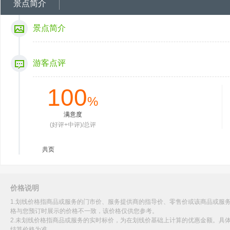
景点简介
景点简介
游客点评
100
%
满意度
(好评+中评)/总评
共
页
价格说明
1.划线价格指商品或服务的门市价、服务提供商的指导价、零售价或该商品或服
格与您预订时展示的价格不一致，该价格仅供您参考。
2.未划线价格指商品或服务的实时标价，为在划线价基础上计算的优惠金额。具
结算价格为准。