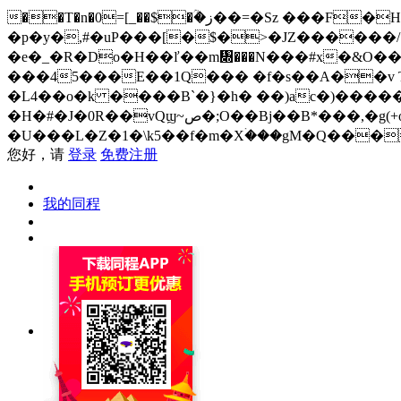
��T�n�0=[_��$�ؒ�ز��=�Sz ���F�H�i���;�R%=�p��{3���0��E�`��{Í�-()Jj,������4NI/
�p�y�,#�uP���[�$�>�JZ������/
�e�_�R�Do�H��ľ��m᧍���N���#x�&O��
���45���E��1Q��� �f�s��A��v T�
�L4��o�k ����B`�}�h� ��)ac�)�����
�H�#�J�0R��vQϣ~ص�;O��Bj��B*���,�g(+o2�&�k�`y��cܝ��v�zg�J�c���_�OR ?�zo�q=���&��mƢL� �q=mU-
�U���L�Z�1�\k5��f�m�Xۛ���gM�Q���
您好，请
登录
免费注册
我的同程