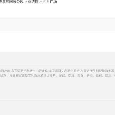
伊瓜苏国家公园 > 总统府 > 五月广场
游攻略,布宜诺斯艾利斯自由行攻略,布宜诺斯艾利斯自助游,布宜诺斯艾利斯旅游推荐
旅线路，海量布宜诺斯艾利斯旅游景点图片、游记、交通、美食、购物、住宿、娱乐、