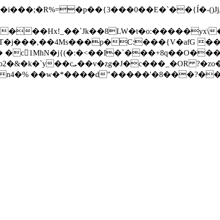
���Hx!_��`Jk��8LW�t�o:�����yx\
j���,��4Ms���p�C:���{V�afG ���k
 �c1MhN�j{(�:�<��I�`���+8q��O���
n4�% ��w�*����d"�����'�8���?��