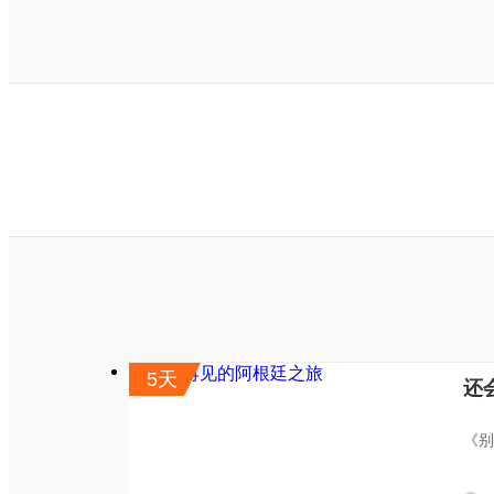
5天
还
《别