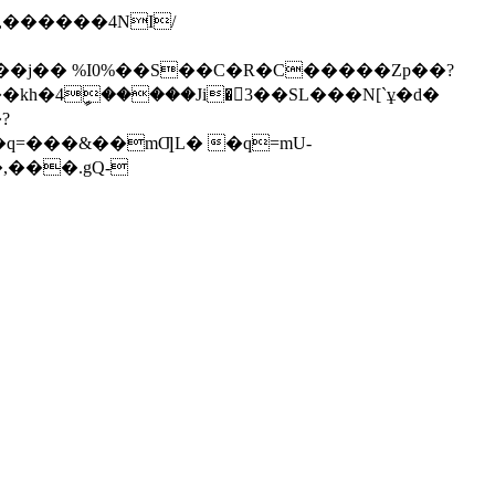
��j�� %I0%��S��C�R�C�����Zp��?
h�4ީ�����Ji�3��SL���N[`ұ�d�
?
,���.gQ-