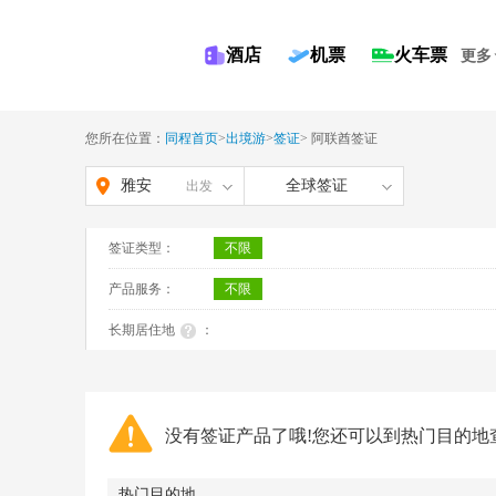
酒店
机票
火车票
更多
您所在位置：
同程首页
>
出境游
>
签证
>
阿联酋签证
雅安
全球签证
出发
签证类型：
不限
产品服务：
不限
长期居住地
：
没有签证产品了哦!您还可以到热门目的地
热门目的地