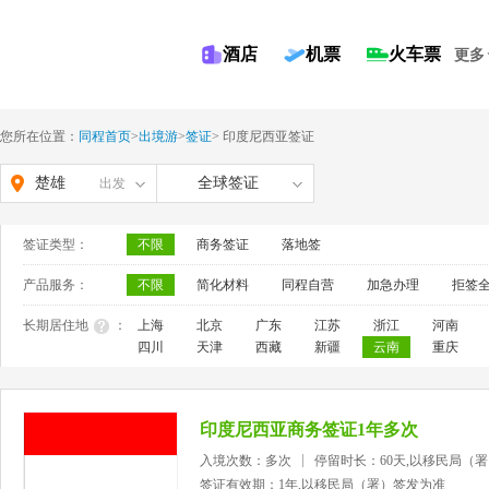
酒店
机票
火车票
更多
您所在位置：
同程首页
>
出境游
>
签证
>
印度尼西亚签证
楚雄
全球签证
出发
签证类型：
不限
商务签证
落地签
产品服务：
不限
简化材料
同程自营
加急办理
拒签
长期居住地
：
上海
北京
广东
江苏
浙江
河南
四川
天津
西藏
新疆
云南
重庆
印度尼西亚商务签证1年多次
入境次数：多次
停留时长：60天,以移民局（
签证有效期：1年,以移民局（署）签发为准