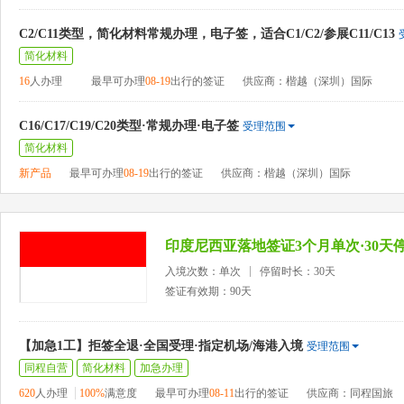
C2/C11类型，简化材料常规办理，电子签，适合C1/C2/参展C11/C13
简化材料
16
人办理
最早可办理
08-19
出行的签证
供应商：楷越（深圳）国际
C16/C17/C19/C20类型·常规办理·电子签
受理范围
简化材料
新产品
最早可办理
08-19
出行的签证
供应商：楷越（深圳）国际
印度尼西亚落地签证3个月单次·30天停
入境次数：单次
停留时长：30天
签证有效期：90天
【加急1工】拒签全退·全国受理·指定机场/海港入境
受理范围
同程自营
简化材料
加急办理
620
人办理
100%
满意度
最早可办理
08-11
出行的签证
供应商：同程国旅