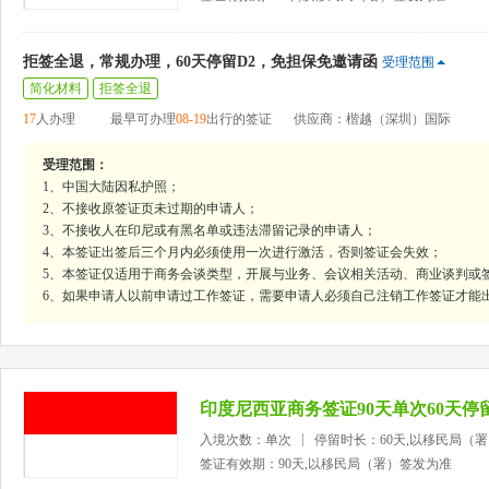
拒签全退，常规办理，60天停留D2，免担保免邀请函
受理范围
简化材料
拒签全退
17
人办理
最早可办理
08-19
出行的签证
供应商：楷越（深圳）国际
受理范围：
1、中国大陆因私护照；
2、不接收原签证页未过期的申请人；
3、不接收人在印尼或有黑名单或违法滞留记录的申请人；
4、本签证出签后三个月内必须使用一次进行激活，否则签证会失效；
5、本签证仅适用于商务会谈类型，开展与业务、会议相关活动、商业谈判或
6、如果申请人以前申请过工作签证，需要申请人必须自己注销工作签证才能
印度尼西亚商务签证90天单次60天停
入境次数：单次
停留时长：60天,以移民局（
签证有效期：90天,以移民局（署）签发为准