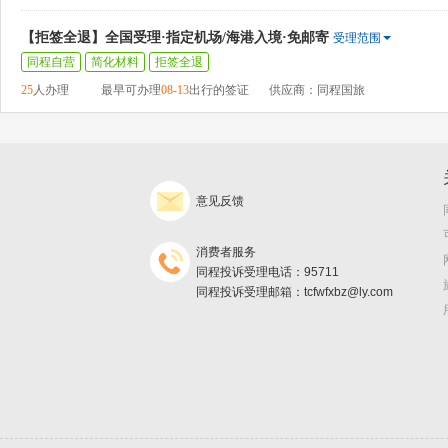
【拒签全退】全国受理·指定机场/海港入境·免邮寄
受理范围
同程自营
简化材料
拒签全退
25
人办理
最早可办理
08-13
出行的签证
供应商：同程国旅
意见反馈
消费者服务
同程投诉受理电话：95711
同程投诉受理邮箱：tcfwfxbz@ly.com