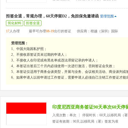
拒签全退，常规办理，60天停留D2，免担保免邀请函
受理范围
简化材料
拒签全退
17
人办理
最早可办理
08-19
出行的签证
供应商：楷越（深圳）国际
受理范围：
1、中国大陆因私护照；
2、不接收原签证页未过期的申请人；
3、不接收人在印尼或有黑名单或违法滞留记录的申请人；
4、本签证出签后三个月内必须使用一次进行激活，否则签证会失效；
5、本签证仅适用于商务会谈类型，开展与业务、会议相关活动、商业谈判或
6、如果申请人以前申请过工作签证，需要申请人必须自己注销工作签证才能
印度尼西亚商务签证90天单次60天停
入境次数：单次
停留时长：60天,以移民局（
签证有效期：90天,以移民局（署）签发为准