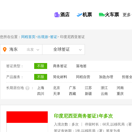
酒店
机票
火车票
更多
您所在位置：
同程首页
>
出境游
>
签证
>
印度尼西亚签证
海东
全球签证
出发
签证类型：
不限
商务签证
落地签
产品服务：
不限
简化材料
同程自营
加急办理
拒签
长期居住地
：
上海
北京
广东
江苏
浙江
河南
四川
天津
西藏
新疆
云南
重庆
印度尼西亚商务签证1年多次
入境次数：多次
停留时长：60天,以移民局（
签证有效期：1年,以移民局（署）签发为准