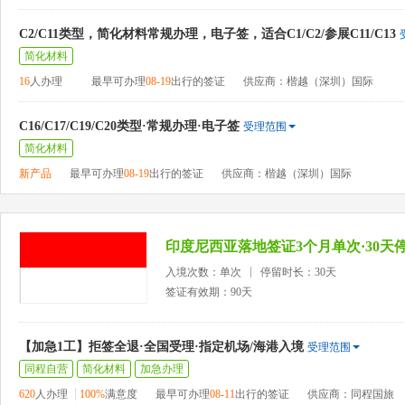
C2/C11类型，简化材料常规办理，电子签，适合C1/C2/参展C11/C13
简化材料
16
人办理
最早可办理
08-19
出行的签证
供应商：楷越（深圳）国际
C16/C17/C19/C20类型·常规办理·电子签
受理范围
简化材料
新产品
最早可办理
08-19
出行的签证
供应商：楷越（深圳）国际
印度尼西亚落地签证3个月单次·30天停
入境次数：单次
停留时长：30天
签证有效期：90天
【加急1工】拒签全退·全国受理·指定机场/海港入境
受理范围
同程自营
简化材料
加急办理
620
人办理
100%
满意度
最早可办理
08-11
出行的签证
供应商：同程国旅