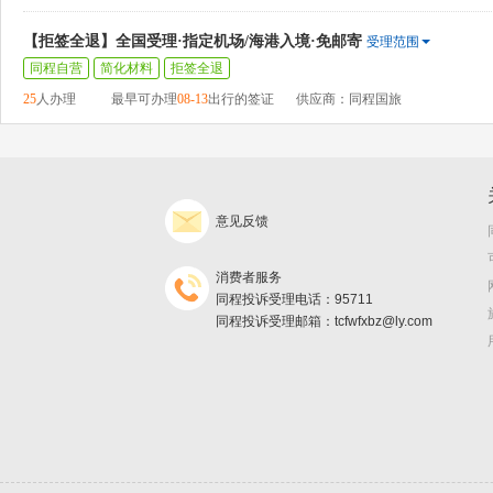
【拒签全退】全国受理·指定机场/海港入境·免邮寄
受理范围
同程自营
简化材料
拒签全退
25
人办理
最早可办理
08-13
出行的签证
供应商：同程国旅
意见反馈
消费者服务
同程投诉受理电话：95711
同程投诉受理邮箱：tcfwfxbz@ly.com