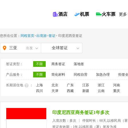
酒店
机票
火车票
更多
您所在位置：
同程首页
>
出境游
>
签证
>
印度尼西亚签证
三亚
全球签证
出发
签证类型：
不限
商务签证
落地签
产品服务：
不限
简化材料
同程自营
加急办理
拒签
长期居住地
：
上海
北京
广东
江苏
浙江
河南
四川
天津
西藏
新疆
云南
重庆
印度尼西亚商务签证1年多次
入境次数：多次
停留时长：60天,以移民局（
签证有效期：1年,以移民局（署）签发为准