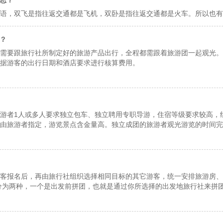
思？
语，双飞是指往返交通都是飞机，双卧是指往返交通都是火车。所以也有
？
需要跟旅行社所制定好的旅游产品出行，全程都需跟着旅游团一起观光。
据游客的出行日期和酒店要求进行核算费用。
游者1人或多人要求独立包车、独立聘用专职导游，住宿等级要求较高，
由旅游者指定，游览景点含金量高。独立成团的旅游者观光游览的时间完
高品质的游览、使你的这次旅游的质量，接受服务的档次得到极大的提升
和订餐额定的人数标准.一般10人以上.不过各个旅行社接团的标准是不同的
客报名后，再由旅行社组织选择相同目标的其它游客，统一安排旅游房、
分为两种，一个是出发前拼团，也就是通过你所选择的出发地旅行社来拼
一些大型旅行社，拥有众多客源才可能办到。因此现在第二种散客拼团的
地的旅行社接站，把来自四面八方的客人拼成一个团。