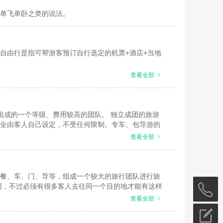
单飞单卧之类的说法。
自由行是指可帮游客预订自行选定的机票+酒店+当地
查看全部
组成的一个等级、费用较高的团队。 独立成团的旅游
全由客人自己设定，不受任何限制。专车、包导游的
。 独立成团就是同一个单位或组织形成的自然团.团
查看全部
,豪华团也有可能3-4人即为一个独立的团队。
餐、车、门、导等，组成一个较大的旅行团队进行旅
团，不过必须有很多客人去往同一个目的地才能有这样
形式比较多，也就是游客自己前往目的地，到达当地
查看全部