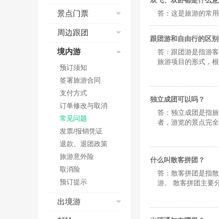
双飞、双卧都是什么意
预订成功
查找酒店
短信和邮箱问题
退改签
取票&报销凭证
酒店搜索
景点门票
答：这是旅游的常用
退票、改签
如何预订酒店
航班变动
核验
国际酒店预订
乘机
订单填写常见问题
景点流程演示
周边跟团
值机
电子客票
国际酒店价格
跟团游和自由行的区别
特殊票种预订
订单取消与修改
支付方式
安检
学生票
入住及退房
红包相关
境内游
答：跟团游是指游客
其他
办理入住及延住
取票说明
乘机
儿童票
发票
周边跟团流程演示
旅游项目的形式，根
信用卡担保
订单确认
预订须知
低价预约
取消及退订
预定问题
酒店类型
订单查询及状态说
签署旅游合同
网上选座
支付问题
酒店价格
明
订单修改与取消
支付方式
特殊票种预订指南
如何点评
独立成团可以吗？
点评及满意度
订单修改与取消
在线值机
保险问题
答：独立成团是指旅
客服电话及工作时
常见问题
者，游览的景点完全
联程机票使用规定
发票问题
间
放心订服务承诺
发票/报销凭证
优质服务。人性化、
员人数符合一般订车
退款、退团政策
旅游意外险
什么叫散客拼团？
取消险
答：散客拼团是指散
预订提示
游。 散客拼团主要
的条件，而且也只有
出境游
的车站或机场后由当
出境游流程演示