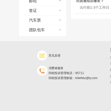
邮轮
出团通知在哪里？
预订须知
出行前1-3个工作
邮轮流程演示
签证
签署旅游合同
预订须知
支付方式
个签常见问题
汽车票
支付宝典
银行相关问题
合同签约
常见问题
团队包车
订单修改与取消
订单修改与取消
改签、退票、退款
出游前及出游中问
询价须知
发票/报销凭证
支付
题
发票/报销凭证
预订
退款、退团政策
取票
退款、退团政策
出行
订单查询
产品预订协议
意见反馈
旅游保险问题
返现
旅游保险问题
保险及说明
发票
不得不知的邮轮常
消费者服务
识
邮轮怎么玩儿
同程投诉受理电话：95711
同程投诉受理邮箱：tcfwfxbz@ly.com