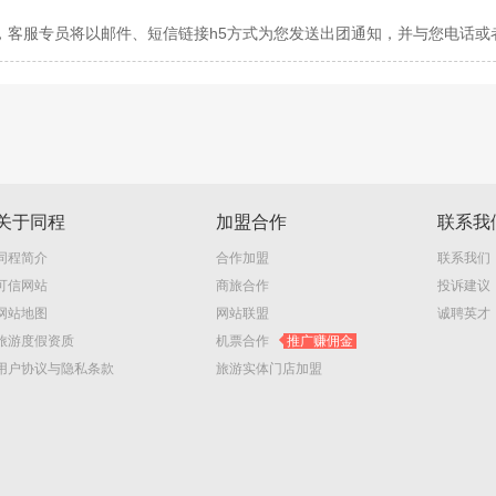
日，客服专员将以邮件、短信链接h5方式为您发送出团通知，并与您电话
关于同程
加盟合作
联系我
同程简介
合作加盟
联系我们
可信网站
商旅合作
投诉建议
网站地图
网站联盟
诚聘英才
旅游度假资质
机票合作
推广赚佣金
用户协议与隐私条款
旅游实体门店加盟