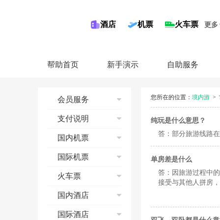
酒店
机票
火车票
更多
帮助首页
新手演示
自助服务
您所在的位置：
境内游
>
会员服务
注册同程会员
支付说明
纯玩是什么意思？
修改邮箱
答：部分旅游线路在
信用卡
国内机票
修改手机
储蓄卡
修改会员资料
国内机票流程演示
国际机票
单房差是什么
第三方平台
找回密码
查询
答：因旅游过程中的
国际机票流程
火车票
奖金账户
预订
接受与其他人拼房，
查询
会员等级
支付
预订须知
国内酒店
预订
收藏功能
预订成功
退票
支付
酒店流程演示
国际酒店
联系我们
机票报销
改签