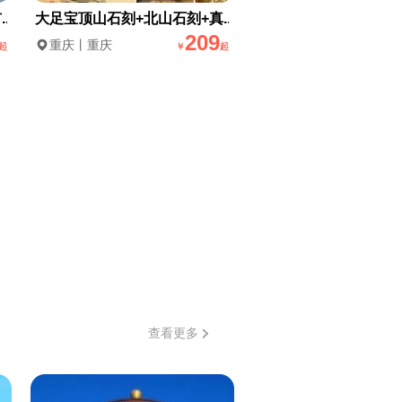
..
大足宝顶山石刻+北山石刻+真...
209
重庆丨重庆
起
￥
起
查看更多