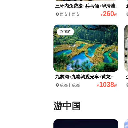
三环内免费接+兵马俑+华清池...
260
西安丨西安
￥
起
跟团游
九寨沟+九寨沟观光车+黄龙+...
1038
成都丨成都
￥
起
游中国