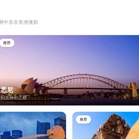
洲
中东非
美洲
澳新
推荐
悉尼
阳光自由之都
推荐