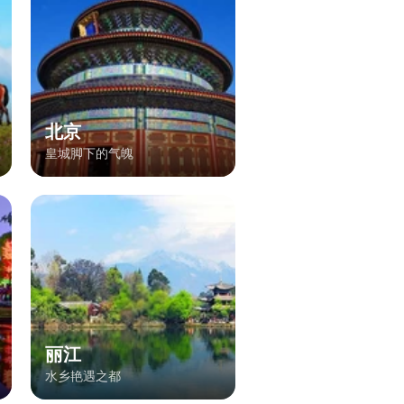
北京
皇城脚下的气魄
丽江
水乡艳遇之都