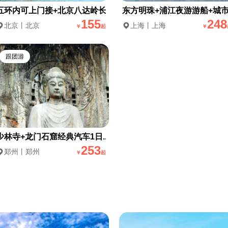
五环内可上门接+北京八达岭长...
东方明珠+浦江夜游游船+城市.
155
248
北京丨北京
上海丨上海
￥
起
￥
跟团游
少林寺+龙门石窟经典汽车1日...
253
郑州丨郑州
￥
起