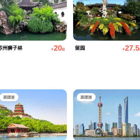
20
27.5
苏州狮子林
留园
￥
起
￥
跟团游
跟团游