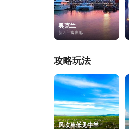
奥克兰
新西兰富庶地
攻略玩法
风吹草低见牛羊