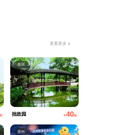
查看更多
苏州
40
拙政园
起
￥
起
苏州