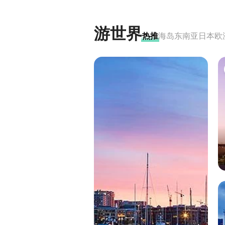
游世界
热推
海岛
东南亚
日本
欧