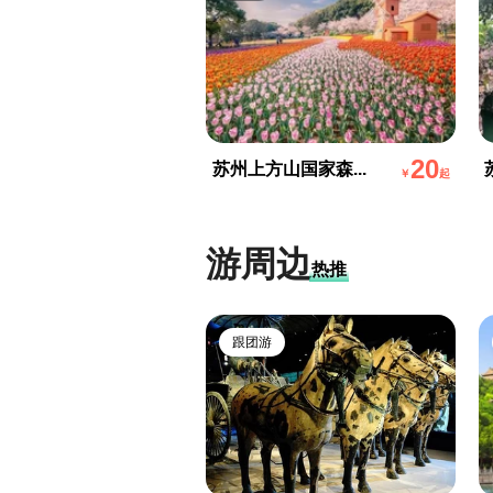
20
苏州上方山国家森...
￥
起
游周边
热推
跟团游