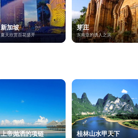
新加坡
芽庄
夏天欣赏百花盛开
东南亚的诱人之滨
上帝抛洒的项链
桂林山水甲天下