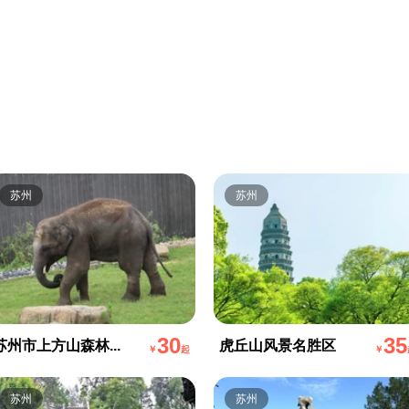
苏州
苏州
30
35
苏州市上方山森林...
虎丘山风景名胜区
￥
起
￥
苏州
苏州