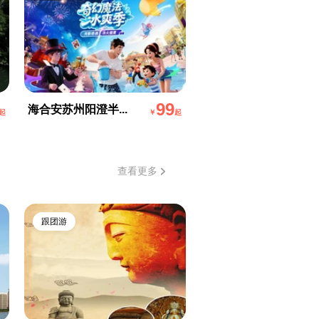
99
海合安苏州阳澄半...
起
￥
起
查看更多
跟团游