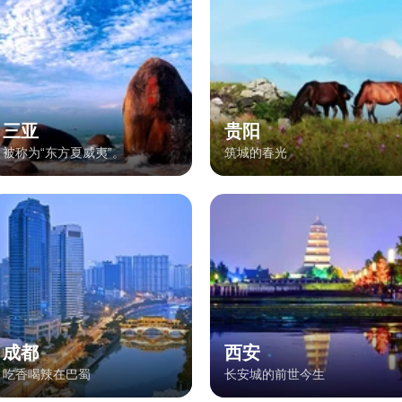
三亚
贵阳
被称为“东方夏威夷”。
筑城的春光
成都
西安
吃香喝辣在巴蜀
长安城的前世今生