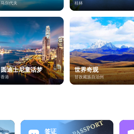
马尔代夫
桂林
圆迪士尼童话梦
世界奇观
香港
甘孜藏族自治州
签证