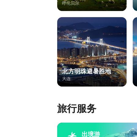
呼伦贝尔
北方明珠避暑胜地
大连
旅行服务
出境游